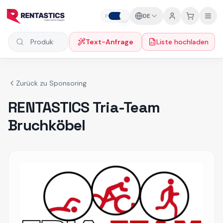
Zum Inhalt springen
DE
P
F
Text-Anfrage
Liste hochladen
Produkte suchen
Zurück zu Sponsoring
RENTASTICS Tria-Team
Bruchköbel