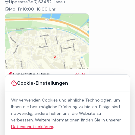
Lippestraße 7, 63452 Hanau
Mo–Fr 10:00–16:00 Uhr
Lippestraße 7, Hanau
Route
Impressum
Cookie-Einstellungen
AGB
Datenschutz
Wir verwenden Cookies und ähnliche Technologien, um
Barrierefreiheit
Kontakt
Ihnen die bestmögliche Erfahrung zu bieten. Einige sind
Mietbedingungen
notwendig, andere helfen uns, die Website zu
Cookie-Einstellungen
verbessern. Weitere Informationen finden Sie in unserer
Über uns
Datenschutzerklärung
.
Geschäftskunden / B2B