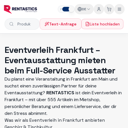
Zum Inhalt springen
DE
P
F
Text-Anfrage
Liste hochladen
Produkte suchen
Eventverleih Frankfurt –
Eventausstattung mieten
beim Full-Service Ausstatter
Du planst eine Veranstaltung in Frankfurt am Main und
suchst einen zuverlässigen Partner für deine
Eventausstattung?
RENTASTICS
ist dein Eventverleih in
Frankfurt – mit über 555 Artikeln im Mietshop,
persönlicher Beratung und einem Lieferservice, der dir
den Stress abnimmt.
Was wir als Eventverleih in Frankfurt anbieten
Geschirr & Tischkultur