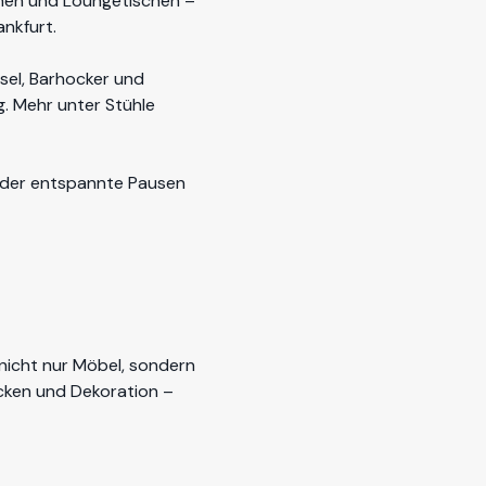
chen und Loungetischen –
ankfurt
.
ssel, Barhocker und
g. Mehr unter
Stühle
 oder entspannte Pausen
nicht nur Möbel, sondern
cken und Dekoration –