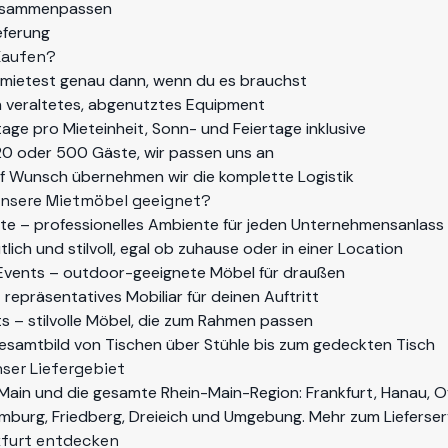
 zusammenpassen
eferung
Kaufen?
mietest genau dann, wenn du es brauchst
n veraltetes, abgenutztes Equipment
age pro Mieteinheit, Sonn- und Feiertage inklusive
0 oder 500 Gäste, wir passen uns an
f Wunsch übernehmen wir die komplette Logistik
 unsere Mietmöbel geeignet?
ste – professionelles Ambiente für jeden Unternehmensanlass
ich und stilvoll, egal ob zuhause oder in einer Location
Events – outdoor-geeignete Möbel für draußen
repräsentatives Mobiliar für deinen Auftritt
s – stilvolle Möbel, die zum Rahmen passen
esamtbild von Tischen über Stühle bis zum gedeckten Tisch
ser Liefergebiet
am Main und die gesamte Rhein-Main-Region: Frankfurt, Hanau, 
mburg, Friedberg, Dreieich und Umgebung. Mehr zum
Lieferse
kfurt entdecken