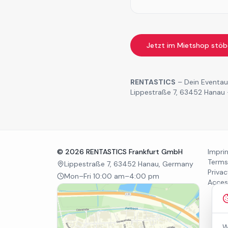
Jetzt im Mietshop stö
RENTASTICS
– Dein Eventaus
Lippestraße 7, 63452 Hanau 
©
2026
RENTASTICS Frankfurt GmbH
Impri
Terms
Lippestraße 7, 63452 Hanau, Germany
Privac
Mon–Fri 10:00 am–4:00 pm
Access
W