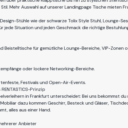
en über praktische Klapptische bis hin zu stylischen Stehtis
n Stil. Mehr Auswahl auf unserer Landingpage
Tische mieten Fr
 Design-Stühle wie der schwarze Tolix Style Stuhl, Lounge-Se
für jede Situation und jeden Geschmack die richtige Bestuhlun
 und Beistelltische für gemütliche Lounge-Bereiche, VIP-Zonen
ktempfänge oder lockere Networking-Bereiche.
tenfeste, Festivals und Open-Air-Events.
as RENTASTICS-Prinzip
verleihern in Frankfurt unterscheidet: Bei uns bekommst du 
 Mobiliar dazu kommen
Geschirr, Besteck und Gläser
, Tischde
mt, alles aus einer Hand.
 mehrerer Anbieter