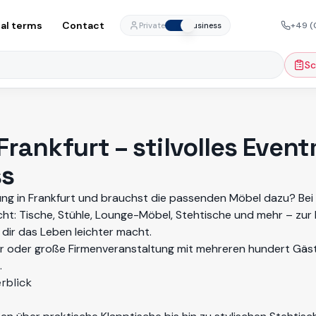
al terms
Contact
+49 (
Private
Business
Sc
rankfurt – stilvolles Event
ss
ung in Frankfurt und brauchst die passenden Möbel dazu? Bei
cht: Tische, Stühle, Lounge-Möbel, Stehtische und mehr – zur M
 dir das Leben leichter macht.
er oder große Firmenveranstaltung mit mehreren hundert Gäs
.
rblick