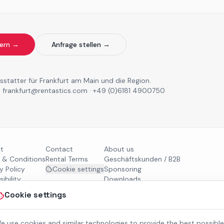
bern →
Anfrage stellen →
statter für Frankfurt am Main und die Region.
· frankfurt@rentastics.com · +49 (0)6181 4900750
nt
Contact
About us
 & Conditions
Rental Terms
Geschäftskunden / B2B
y Policy
Cookie settings
Sponsoring
ibility
Downloads
Preisliste (PDF)
Cookie settings
e use cookies and similar technologies to provide the best possible