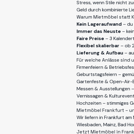
Stress, wenn Stile nicht
Geld durch kombinierte Li
Warum Mietmöbel statt 
Kein Lageraufwand
– du 
Immer das Neuste
– kei
Faire Preise
– 3 Kalendert
Flexibel skalierbar
– ob 2
Lieferung & Aufbau
– au
Für welche Anlässe sind
Firmenfeiern & Betriebsfe
Geburtstagsfeiern – gemütl
Gartenfeste & Open-Air-
Messen & Ausstellungen – 
Vernissagen & Kulturevent
Hochzeiten – stimmiges G
Mietmöbel Frankfurt – un
Wir liefern in Frankfurt 
Wiesbaden, Mainz, Bad Ho
Jetzt Mietmöbel in Fran