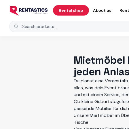
Zum Inhalt springen
Rental shop
About us
Rent
Search products
Mietmöbel F
jeden Anla
Du planst eine Veranstalt
alles, was dein Event brau
und mit einem Service, der
Ob kleine Geburtstagsfei
passende Mobiliar für dich
Unsere Mietmöbel im Übe
Tische