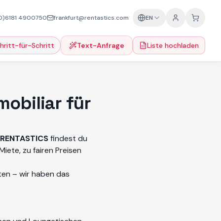
0)6181 4900750
frankfurt@rentastics.com
EN
hritt-für-Schritt
Text-Anfrage
Liste hochladen
mobiliar für
RENTASTICS
findest du
iete, zu fairen Preisen
ten – wir haben das