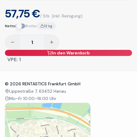
57,75 €
/ Stk.
(inkl. Reinigung)
Netto
Brutto
12
kg
In den Warenkorb
VPE:
1
©
2026
RENTASTICS Frankfurt GmbH
Lippestraße 7, 63452 Hanau
Mo–Fr 10:00–16:00 Uhr