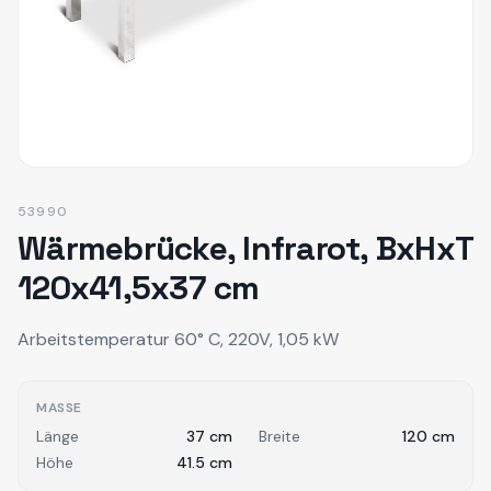
53990
Wärmebrücke, Infrarot, BxHxT
120x41,5x37 cm
Arbeitstemperatur 60° C, 220V, 1,05 kW
MASSE
Länge
37
cm
Breite
120
cm
Höhe
41.5
cm