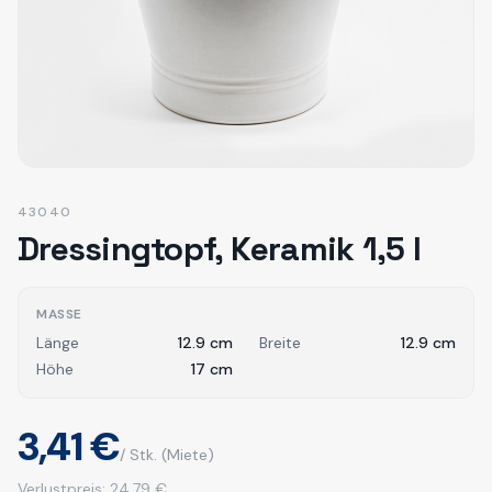
43040
Dressingtopf, Keramik 1,5 l
MASSE
Länge
12.9
cm
Breite
12.9
cm
Höhe
17
cm
3,41 €
/ Stk.
(Miete)
Verlustpreis:
24,79 €