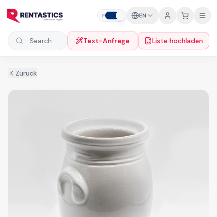
Zum Inhalt springen
EN
P
B
Text-Anfrage
Liste hochladen
Search products
Zurück