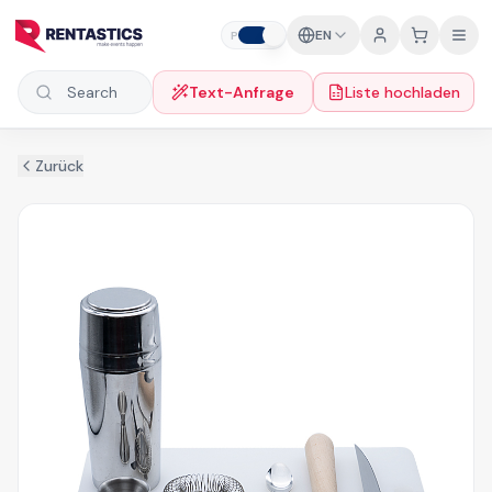
Zum Inhalt springen
EN
P
B
Text-Anfrage
Liste hochladen
Search products
Zurück