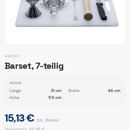
46040
Barset, 7-teilig
MASSE
Länge
31
cm
Breite
46
cm
Höhe
11.9
cm
15,13 €
/ Stk.
(Miete)
Verlustpreis:
66,88 €