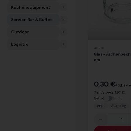
Küchenequipment
Servier, Bar & Buffet
Outdoor
Logistik
48230
Glas - Aschenbech
cm
0,30 €
/ Stk.
(Mie
(Verlustpreis:
1,97 €
)
Netto
Brutto
VPE:
1
0.25
kg