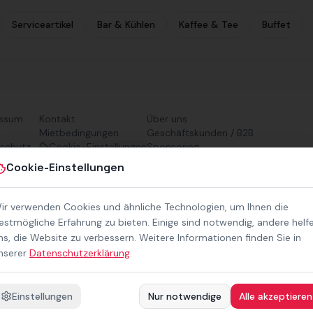
Serviceartikel
Bar & Kühlen
Kaffee & Tee
Buffet
essum
Kontakt
Über uns
Mietbedingungen
Geschäftskunden / B2B
schutz
Cookie-Einstellungen
Sponsoring
refreiheit
Downloads
Cookie-Einstellungen
Preisliste (PDF)
ir verwenden Cookies und ähnliche Technologien, um Ihnen die
estmögliche Erfahrung zu bieten. Einige sind notwendig, andere helf
ns, die Website zu verbessern. Weitere Informationen finden Sie in
nserer
Datenschutzerklärung
.
Einstellungen
Nur notwendige
Alle akzeptieren