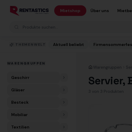
Zum Inhalt springen
Mietshop
Über uns
Mietb
Produkte suchen
Aktuell beliebt
Firmensommerfes
THEMENWELT
WARENGRUPPEN
Warengruppen
Ser
Servier,
Geschirr
Gläser
3
von
3
Produkt
en
Besteck
Mobiliar
Textilien