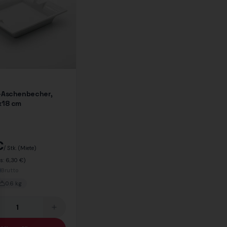
-Aschenbecher,
x18 cm
€
/ Stk.
(Miete)
is:
6,30 €
)
Brutto
0.6
kg
se