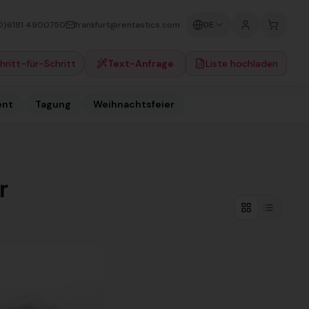
0)6181 4900750
frankfurt@rentastics.com
DE
hritt-für-Schritt
Text-Anfrage
Liste hochladen
ent
Tagung
Weihnachtsfeier
r