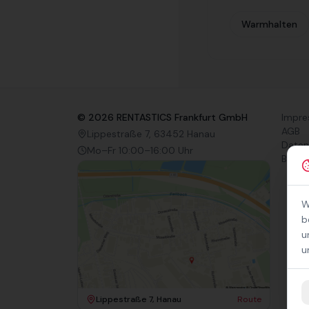
Warmhalten
©
2026
RENTASTICS Frankfurt GmbH
Impr
AGB
Lippestraße 7, 63452 Hanau
Daten
Mo–Fr 10:00–16:00 Uhr
Barrie
W
b
u
u
Lippestraße 7, Hanau
Route