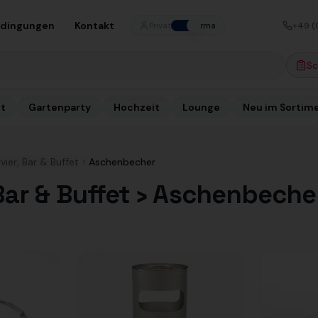
edingungen
Kontakt
+49 (
Privat
Firma
Sc
t
Gartenparty
Hochzeit
Lounge
Neu im Sortim
vier, Bar & Buffet
Aschenbecher
 Bar & Buffet › Aschenbeche