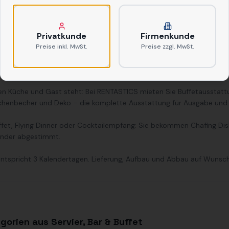
gen
Hinzufügen
Privatkunde
Firmenkunde
Preise inkl. MwSt.
Preise zzgl. MwSt.
rausstattung mieten in Frankfurt & Rhein-Main
hen Küche und Gast steht: Bei RENTASTICS mieten Sie Buffetausstat
Aschenbecher und Deko – die komplette Ausstattung für Ausgabe und 
fet, Flying Dinner oder Cocktailempfang: Sie bekommen Chafing Dish
ander abgestimmt.
 entspricht 3 Kalendertagen. Lieferung, Aufbau und Abbau auf Wuns
gorien aus Servier, Bar & Buffet