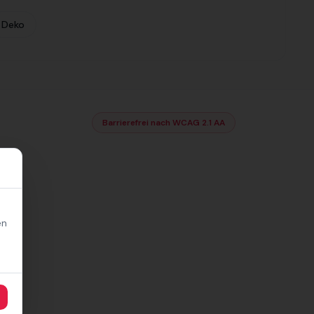
Deko
Barrierefrei nach WCAG 2.1 AA
en