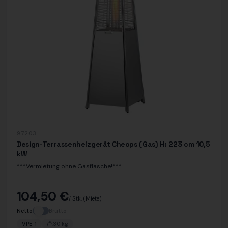
97203
Design-Terrassenheizgerät Cheops (Gas) H: 223 cm 10,5
kW
***Vermietung ohne Gasflasche!***
104,50 €
/ Stk.
(Miete)
Netto
Brutto
VPE:
1
30
kg