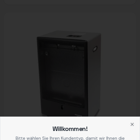
Willkommen!
Clo
Bitte wählen Sie Ihren Kundentyp, damit wir Ihnen die