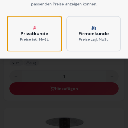
passenden Preise anzeigen können.
51480
Gasheizgerät mit sichtbarer Flamme
Privatkunde
Firmenkunde
Preise inkl. MwSt.
Preise zzgl. MwSt.
38,50 €
/ Stk.
(Miete)
Netto
Brutto
VPE:
1
8
kg
Hinzufügen