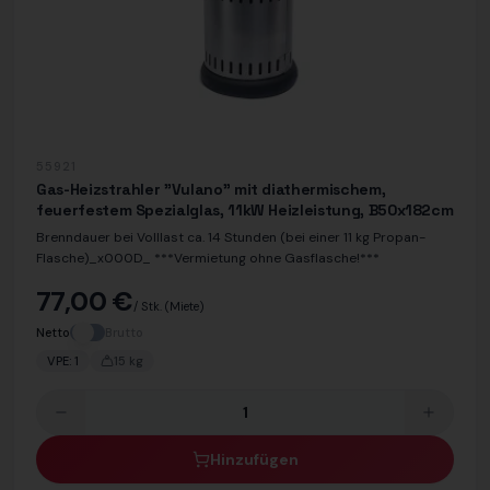
55921
Gas-Heizstrahler "Vulano" mit diathermischem,
feuerfestem Spezialglas, 11kW Heizleistung, B50x182cm
Brenndauer bei Volllast ca. 14 Stunden (bei einer 11 kg Propan-
Flasche)_x000D_ ***Vermietung ohne Gasflasche!***
77,00 €
/ Stk.
(Miete)
Netto
Brutto
VPE:
1
15
kg
Hinzufügen