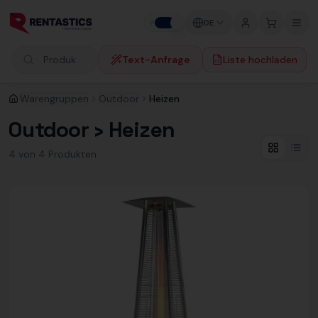
Zum Inhalt springen
DE
P
F
Text-Anfrage
Liste hochladen
Produkte suchen
Warengruppen
Outdoor
Heizen
Outdoor › Heizen
4
von
4
Produkt
en