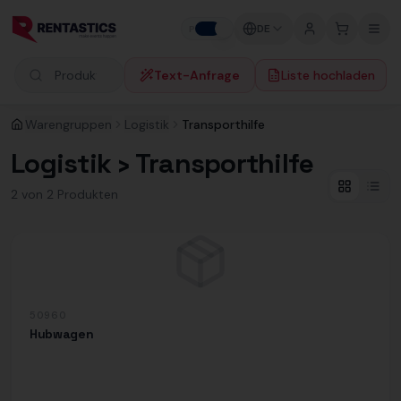
Zum Inhalt springen
DE
P
F
Text-Anfrage
Liste hochladen
Produkte suchen
Warengruppen
Logistik
Transporthilfe
Logistik › Transporthilfe
2
von
2
Produkt
en
50960
Hubwagen