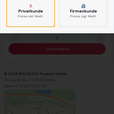
22,00 €
/ Stk.
(Miete)
Privatkunde
Firmenkunde
(Verlustpreis:
750,00 €
)
Preise inkl. MwSt.
Preise zzgl. MwSt.
Netto
Brutto
VPE:
1
30
kg
Hinzufügen
©
2026
RENTASTICS Frankfurt GmbH
Lippestraße 7, 63452 Hanau
Mo–Fr 10:00–16:00 Uhr