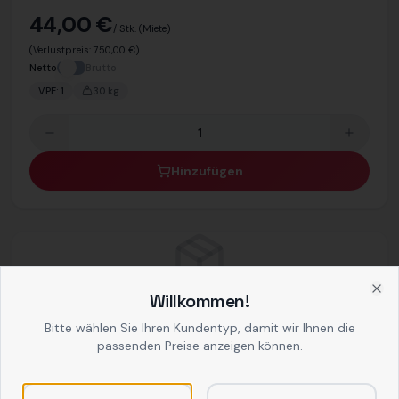
44,00 €
/ Stk.
(Miete)
(Verlustpreis:
750,00 €
)
Netto
Brutto
VPE:
1
30
kg
Hinzufügen
Willkommen!
Clo
50970
Bitte wählen Sie Ihren Kundentyp, damit wir Ihnen die
Sackkarre / Rodel
passenden Preise anzeigen können.