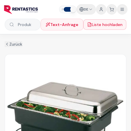
Zum Inhalt springen
DE
P
F
Text-Anfrage
Liste hochladen
Produkte suchen
Zurück