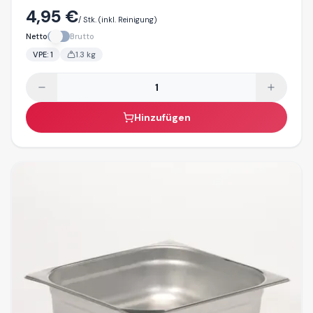
4,95 €
/ Stk.
(inkl. Reinigung)
Netto
Brutto
VPE:
1
1.3
kg
Hinzufügen