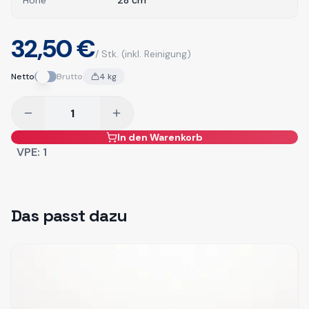
Höhe
28
cm
32,50 €
/ Stk.
(inkl. Reinigung)
Netto
Brutto
4
kg
In den Warenkorb
VPE:
1
Das passt dazu