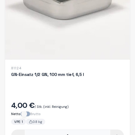
81124
GN-Einsatz 1/2 GN, 100 mm tief, 6,5 l
4,00 €
/ Stk.
(inkl. Reinigung)
Netto
Brutto
VPE:
1
0.8
kg