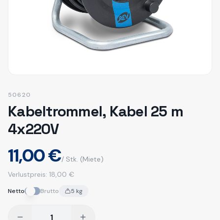
50620
Kabeltrommel, Kabel 25 m
4x220V
11,00 €
/ Stk.
(Miete)
Verlustpreis:
18,00 €
Netto
Brutto
5
kg