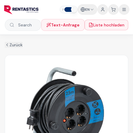
Zum Inhalt springen
EN
P
B
Text-Anfrage
Liste hochladen
Search products
Zurück