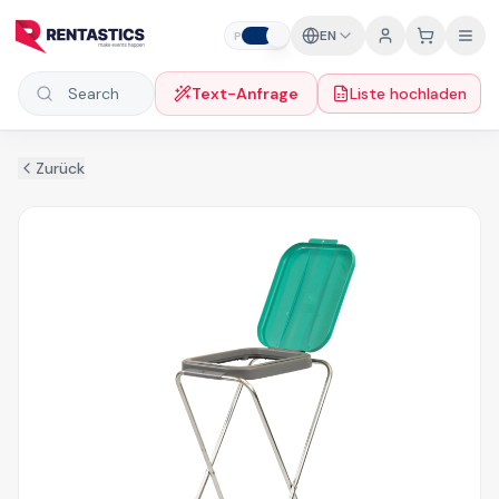
Zum Inhalt springen
EN
P
B
Text-Anfrage
Liste hochladen
Search products
Zurück