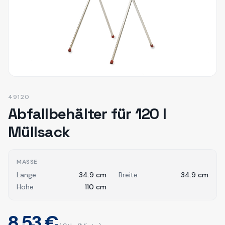
49120
Abfallbehälter für 120 l
Müllsack
MASSE
Länge
34.9
cm
Breite
34.9
cm
Höhe
110
cm
8,53 €