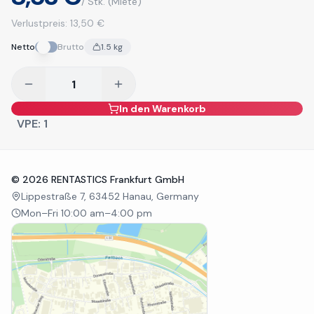
/ Stk.
(Miete)
Verlustpreis:
13,50 €
Netto
Brutto
1.5
kg
In den Warenkorb
VPE:
1
©
2026
RENTASTICS Frankfurt GmbH
Lippestraße 7, 63452 Hanau, Germany
Mon–Fri 10:00 am–4:00 pm