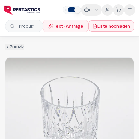
Zum Inhalt springen
DE
P
F
Text-Anfrage
Liste hochladen
Produkte suchen
Zurück