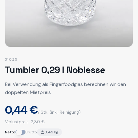
31025
Tumbler 0,29 l Noblesse
Bei Verwendung als Fingerfoodglas berechnen wir den
doppelten Mietpreis
0,44 €
/ Stk.
(inkl. Reinigung)
Verlustpreis:
2,80 €
Netto
Brutto
0.45
kg