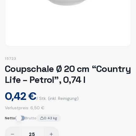
15723
Coupschale Ø 20 cm “Country
Life – Petrol”, 0,74 l
0,42 €
/ Stk.
(inkl. Reinigung)
Verlustpreis:
6,50 €
Netto
Brutto
0.43
kg