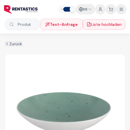
Zum Inhalt springen
DE
P
F
Text-Anfrage
Liste hochladen
Produkte suchen
Zurück