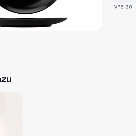
VPE:
20
azu