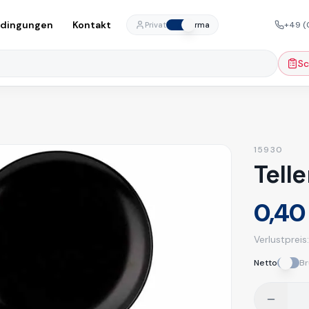
edingungen
Kontakt
+49 (
Privat
Firma
Sc
15930
Tell
0,40
Verlustpreis
Netto
Br