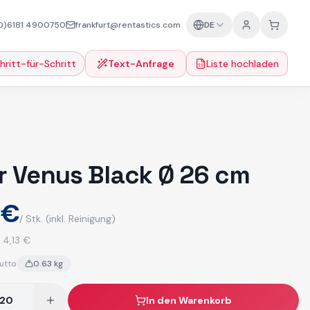
0)6181 4900750
frankfurt@rentastics.com
DE
hritt-für-Schritt
Text-Anfrage
Liste hochladen
er Venus Black Ø 26 cm
 €
/ Stk.
(inkl. Reinigung)
:
4,13 €
utto
0.63
kg
In den Warenkorb