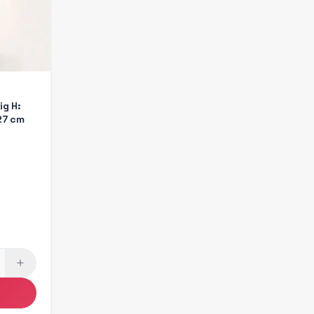
ig H:
-27 cm