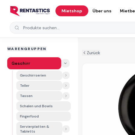
Zum Inhalt springen
Mietshop
Über uns
Mietb
Produkte suchen
WARENGRUPPEN
Zurück
Geschirr
Geschirrserien
Teller
Tassen
Schalen und Bowls
Fingerfood
Servierplatten &
Tabletts