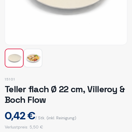
15101
Teller flach Ø 22 cm, Villeroy &
Boch Flow
0,42 €
/ Stk.
(inkl. Reinigung)
Verlustpreis:
5,50 €