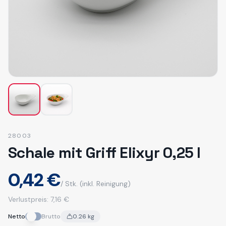
28003
Schale mit Griff Elixyr 0,25 l
0,42 €
/ Stk.
(inkl. Reinigung)
Verlustpreis:
7,16 €
Netto
Brutto
0.26
kg