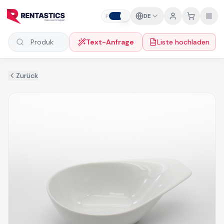
Zum Inhalt springen
DE
P
F
Text-Anfrage
Liste hochladen
Produkte suchen
Zurück