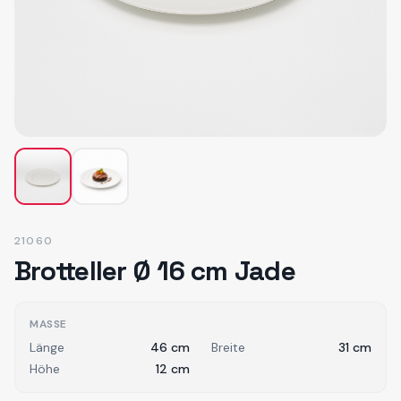
21060
Brotteller Ø 16 cm Jade
MASSE
Länge
46
cm
Breite
31
cm
Höhe
12
cm