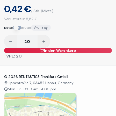
0,42 €
/ Stk.
(Miete)
Verlustpreis:
5,82 €
Netto
Brutto
0.18
kg
In den Warenkorb
VPE:
20
©
2026
RENTASTICS Frankfurt GmbH
Lippestraße 7, 63452 Hanau, Germany
Mon–Fri 10:00 am–4:00 pm