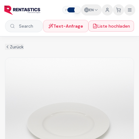
Zum Inhalt springen
EN
P
B
Text-Anfrage
Liste hochladen
Search products
Zurück