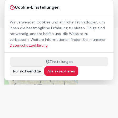
Cookie-Einstellungen
In den Warenkorb
VPE:
1
Wir verwenden Cookies und ähnliche Technologien, um
Ihnen die bestmögliche Erfahrung zu bieten. Einige sind
notwendig, andere helfen uns, die Website zu
©
2026
RENTASTICS Frankfurt GmbH
verbessern. Weitere Informationen finden Sie in unserer
Lippestraße 7, 63452 Hanau
Datenschutzerklärung
.
Mo–Fr 10:00–16:00 Uhr
Einstellungen
Nur notwendige
Alle akzeptieren
Lippestraße 7, Hanau
Route
Impressum