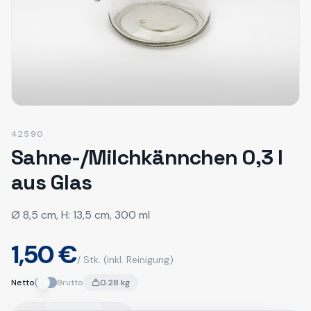
42590
Sahne-/Milchkännchen 0,3 l
aus Glas
Ø 8,5 cm, H: 13,5 cm, 300 ml
1,50 €
/ Stk.
(inkl. Reinigung)
Netto
Brutto
0.28
kg