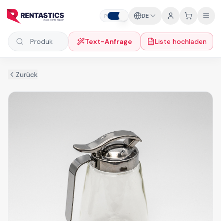
Zum Inhalt springen
DE
P
F
Text-Anfrage
Liste hochladen
Produkte suchen
Zurück