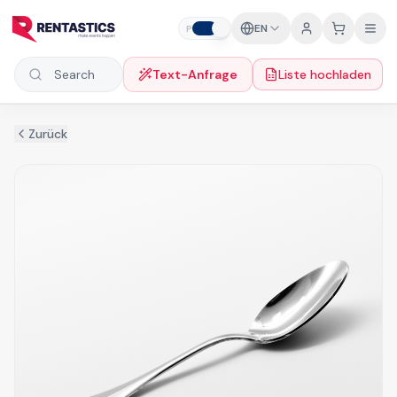
Zum Inhalt springen
EN
P
B
Text-Anfrage
Liste hochladen
Search products
Zurück