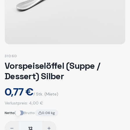
31060
Vorspeiselöffel (Suppe /
Dessert) Silber
0,77 €
/ Stk.
(Miete)
Verlustpreis:
4,00 €
Netto
Brutto
0.06
kg