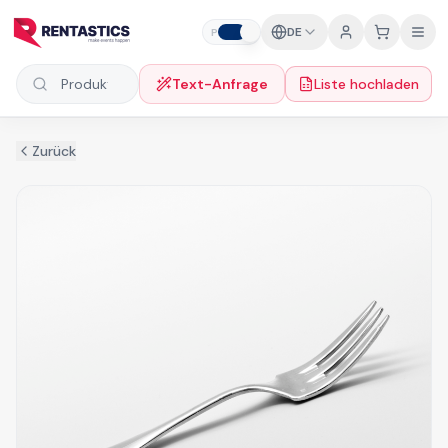
Zum Inhalt springen
DE
P
F
Text-Anfrage
Liste hochladen
Produkte suchen
Zurück