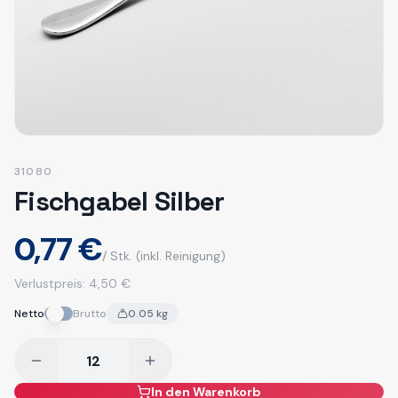
31080
Fischgabel Silber
0,77 €
/ Stk.
(inkl. Reinigung)
Verlustpreis:
4,50 €
Netto
Brutto
0.05
kg
In den Warenkorb