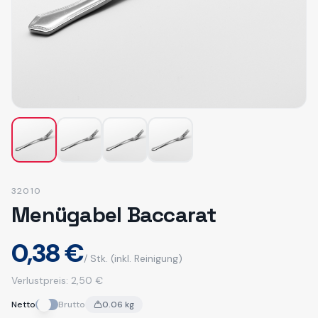
32010
Menügabel Baccarat
0,38 €
/ Stk.
(inkl. Reinigung)
Verlustpreis:
2,50 €
Netto
Brutto
0.06
kg