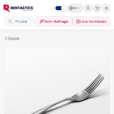
Zum Inhalt springen
DE
P
F
Text-Anfrage
Liste hochladen
Produkte suchen
Zurück