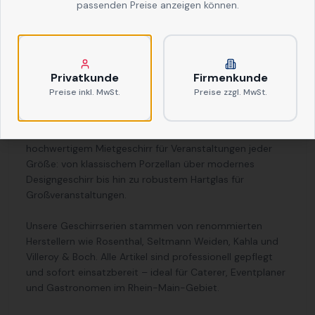
passenden Preise anzeigen können.
Geschirr mieten für Events, Catering &
Veranstaltungen in Frankfurt
Privatkunde
Firmenkunde
Ob elegantes Bankett, stilvolles Firmenevent oder
Preise inkl. MwSt.
Preise zzgl. MwSt.
ausgelassene Gartenparty – das richtige Geschirr
verleiht jedem Anlass den passenden Rahmen. Bei
Rentastics finden Sie eine große Auswahl an
hochwertigem Mietgeschirr für Veranstaltungen jeder
Größe: von klassischem Porzellan über modernes
Designgeschirr bis hin zu robustem Hartglas für
Großveranstaltungen.
Unsere Geschirrserien stammen von renommierten
Herstellern wie Rosenthal, Seltmann Weiden, Kahla und
Villeroy & Boch. Alle Artikel sind professionell gepflegt
und sofort einsatzbereit – ideal für Caterer, Eventplaner
und Gastronomen im Rhein-Main-Gebiet.