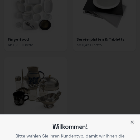
Fingerfood
Servierplatten & Tabletts
ab
0,38 €
netto
ab
0,42 €
netto
Diverses
ab
0,39 €
netto
Willkommen!
Clo
Bitte wählen Sie Ihren Kundentyp, damit wir Ihnen die