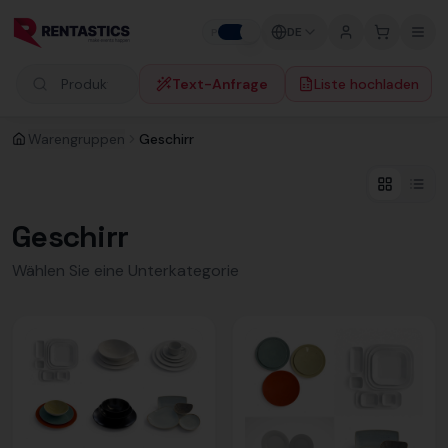
Zum Inhalt springen
DE
P
F
Text-Anfrage
Liste hochladen
Produkte suchen
Warengruppen
Geschirr
Geschirr
Wählen Sie eine Unterkategorie