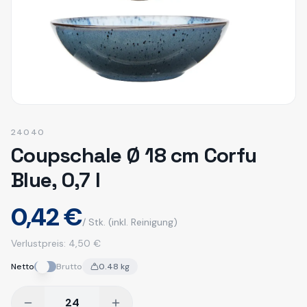
24040
Coupschale Ø 18 cm Corfu
Blue, 0,7 l
0,42 €
/ Stk.
(inkl. Reinigung)
Verlustpreis:
4,50 €
Netto
Brutto
0.48
kg