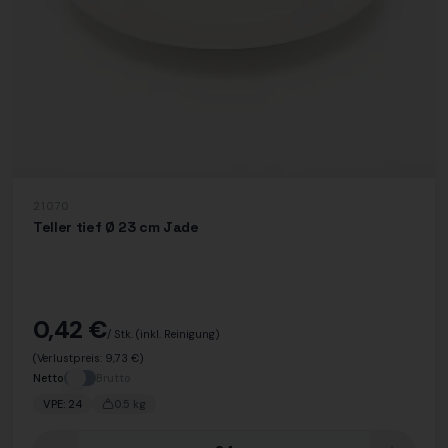
21070
Teller tief Ø 23 cm Jade
0,42 €
/ Stk.
(inkl. Reinigung)
(Verlustpreis:
9,73 €
)
Netto
Brutto
VPE:
24
0.5
kg