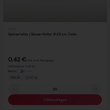
21010
Speiseteller / Dessertteller Ø 23 cm Jade
0,42 €
/ Stk.
(inkl. Reinigung)
(Verlustpreis:
5,25 €
)
Netto
Brutto
VPE:
35
0.47
kg
Hinzufügen