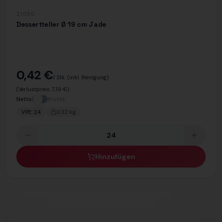
21050
Dessertteller Ø 19 cm Jade
0,42 €
/ Stk.
(inkl. Reinigung)
(Verlustpreis:
7,19 €
)
Netto
Brutto
VPE:
24
0.32
kg
Hinzufügen