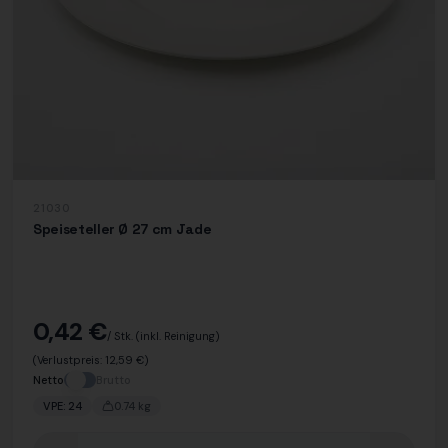
21030
Speiseteller Ø 27 cm Jade
0,42 €
/ Stk.
(inkl. Reinigung)
(Verlustpreis:
12,59 €
)
Netto
Brutto
VPE:
24
0.74
kg