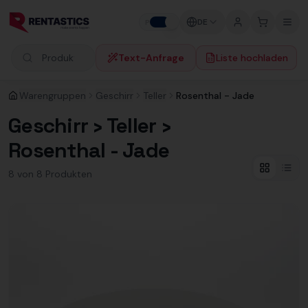
Zum Inhalt springen
DE
P
F
Text-Anfrage
Liste hochladen
Produkte suchen
Warengruppen
Geschirr
Teller
Rosenthal - Jade
Geschirr › Teller ›
Rosenthal - Jade
8
von
8
Produkt
en