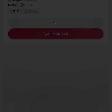
(Verlustpreis:
19,95 €
)
Netto
Brutto
VPE:
15
0.84
kg
Hinzufügen