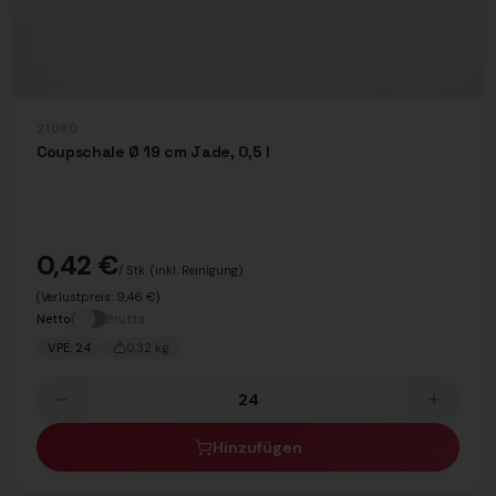
21080
Coupschale Ø 19 cm Jade, 0,5 l
0,42 €
/ Stk.
(inkl. Reinigung)
(Verlustpreis:
9,46 €
)
Netto
Brutto
VPE:
24
0.32
kg
Hinzufügen