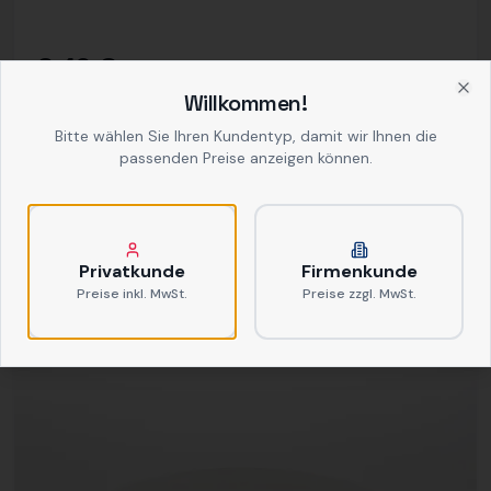
0,42 €
/ Stk.
(inkl. Reinigung)
Willkommen!
(Verlustpreis:
5,82 €
)
Clo
Netto
Brutto
Bitte wählen Sie Ihren Kundentyp, damit wir Ihnen die
VPE:
20
0.18
kg
passenden Preise anzeigen können.
Hinzufügen
Privatkunde
Firmenkunde
Preise inkl. MwSt.
Preise zzgl. MwSt.