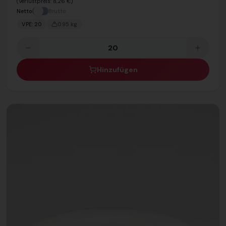
(Verlustpreis:
8,26 €
)
Netto
Brutto
VPE:
20
0.95
kg
Hinzufügen