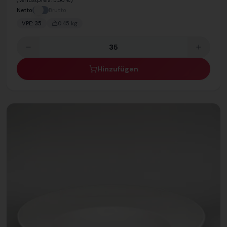
(Verlustpreis:
5,50 €
)
Netto
Brutto
VPE:
35
0.45
kg
Hinzufügen