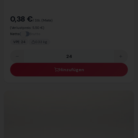
0,38 €
/ Stk.
(Miete)
(Verlustpreis:
5,50 €
)
Netto
Brutto
VPE:
24
0.33
kg
Hinzufügen