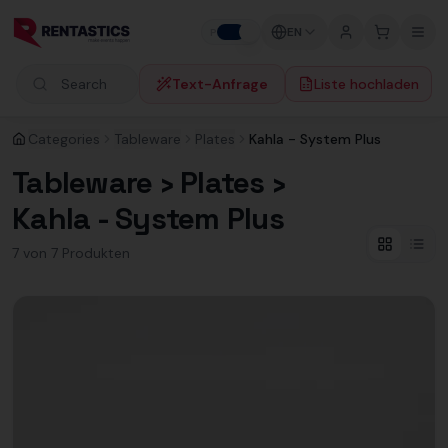
Zum Inhalt springen
EN
P
B
Text-Anfrage
Liste hochladen
Search products
Categories
Tableware
Plates
Kahla - System Plus
Tableware › Plates ›
Kahla - System Plus
7
von
7
Produkt
en