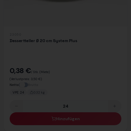
23050
Dessertteller Ø 20 cm System Plus
0,38 €
/ Stk.
(Miete)
(Verlustpreis:
3,50 €
)
Netto
Brutto
VPE:
24
0.32
kg
Hinzufügen