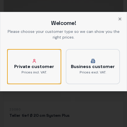
Welcome!
Clo
Please choose your customer type so we can show you the
right prices.
Private customer
Business customer
Prices incl. VAT.
Prices excl. VAT.
23080
Teller tief Ø 20 cm System Plus