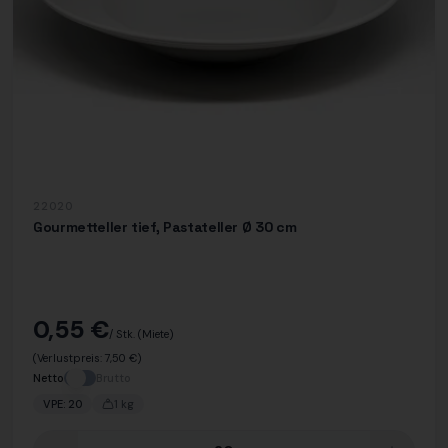
22020
Gourmetteller tief, Pastateller Ø 30 cm
0,55 €
/ Stk.
(Miete)
(Verlustpreis:
7,50 €
)
Netto
Brutto
VPE:
20
1
kg