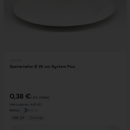
23040
Speiseteller Ø 26 cm System Plus
0,38 €
/ Stk.
(Miete)
(Verlustpreis:
4,80 €
)
Netto
Brutto
VPE:
24
0.6
kg