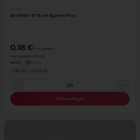
23060
Brotteller Ø 16 cm System Plus
0,38 €
/ Stk.
(Miete)
(Verlustpreis:
2,50 €
)
Netto
Brutto
VPE:
20
0.19
kg
Hinzufügen