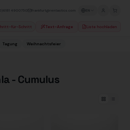
0)6181 4900750
frankfurt@rentastics.com
EN
hritt-für-Schritt
Text-Anfrage
Liste hochladen
Tagung
Weihnachtsfeier
hla - Cumulus