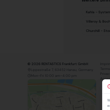
Kahla - System
Villeroy & Boc
Churchill - St
©
2026
RENTASTICS Frankfurt GmbH
Impri
Terms
Lippestraße 7, 63452 Hanau, Germany
Privac
Mon–Fri 10:00 am–4:00 pm
Access
W
e