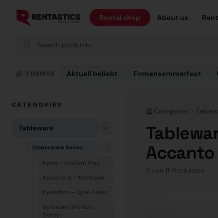
Zum Inhalt springen
Rental shop
About us
Rent
Search products
Aktuell beliebt
Firmensommerfest
THEMES
CATEGORIES
Categories
Tablew
Tablewar
Tableware
Accanto
Dinnerware Series
Kahla - System Plus
11
von
11
Produkt
en
Rosenthal - Monbijou
Evolution - Opal Glass
Seltmann Weiden -
Savoy