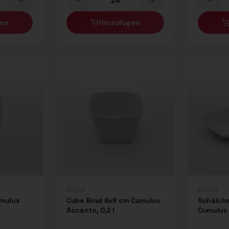
gen
Hinzufügen
25100
25020
mulus
Cube Bowl 6x6 cm Cumulus
Schälch
Accanto, 0,2 l
Cumulus