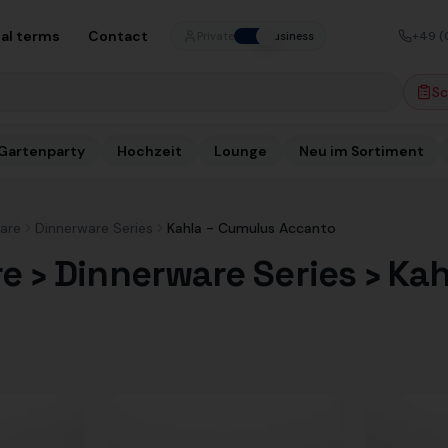
al terms
Contact
+49 (
Private
Business
Sc
Gartenparty
Hochzeit
Lounge
Neu im Sortiment
are
Dinnerware Series
Kahla - Cumulus Accanto
e › Dinnerware Series › Ka