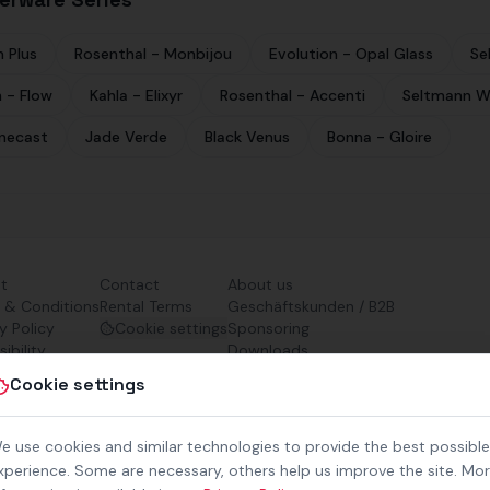
 Plus
Rosenthal - Monbijou
Evolution - Opal Glass
Se
h - Flow
Kahla - Elixyr
Rosenthal - Accenti
Seltmann W
onecast
Jade Verde
Black Venus
Bonna - Gloire
nt
Contact
About us
 & Conditions
Rental Terms
Geschäftskunden / B2B
y Policy
Cookie settings
Sponsoring
ibility
Downloads
Preisliste (PDF)
Cookie settings
e use cookies and similar technologies to provide the best possible
xperience. Some are necessary, others help us improve the site. Mo