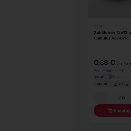
25010
Schälchen 12x12 
Cumulus Accanto
0,38 €
/ Stk.
(Mie
(Verlustpreis:
4,27 €
)
Netto
Brutto
VPE:
30
0.14
kg
Hinzufü