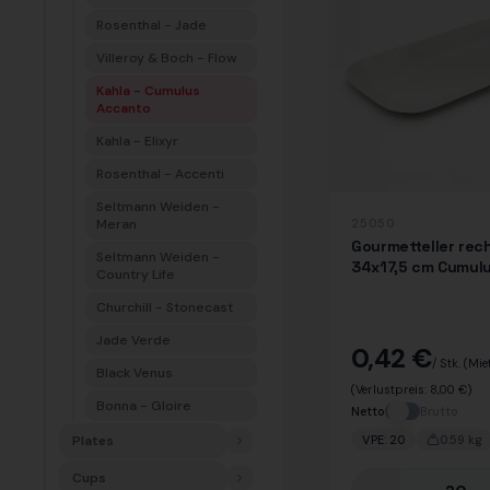
Rosenthal - Jade
Villeroy & Boch - Flow
Kahla - Cumulus
Accanto
Kahla - Elixyr
Rosenthal - Accenti
Seltmann Weiden -
Meran
25050
Gourmetteller rec
Seltmann Weiden -
34x17,5 cm Cumul
Country Life
Accanto
Churchill - Stonecast
Jade Verde
0,42 €
/ Stk.
(Mie
Black Venus
(Verlustpreis:
8,00 €
)
Bonna - Gloire
Netto
Brutto
Plates
VPE:
20
0.59
kg
Cups