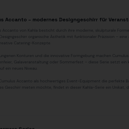
s Accanto – modernes Designgeschirr für Veranst
s Accanto von Kahla besticht durch ihre moderne, skulpturale Forme
Designgeschirr organische Ästhetik mit funktionaler Präzision – ein
reative Catering-Konzepte.
ungenen Konturen und die innovative Formgebung machen Cumulus 
enfeier, Galaveranstaltung oder Sommerfest – diese Serie setzt ein
uf ein neues Niveau.
 Cumulus Accanto als hochwertiges Event-Equipment die perfekte Bal
 Geschirr mieten möchte, findet in dieser Kahla-Serie ein Unikat, 
erware Series