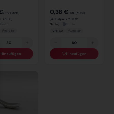
 €
0,38 €
/ Stk.
(Miete)
/ Stk.
(Miete)
is:
4,38 €
)
(Verlustpreis:
2,38 €
)
Brutto
Netto
Brutto
0.16
kg
VPE:
60
0.08
kg
se
Hinzufügen
Hinzufügen