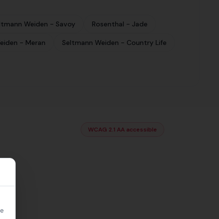
ltmann Weiden - Savoy
Rosenthal - Jade
eiden - Meran
Seltmann Weiden - Country Life
WCAG 2.1 AA accessible
re