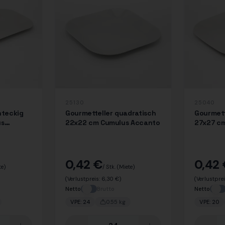
25130
25040
hteckig
Gourmetteller quadratisch
Gourmett
us
22x22 cm Cumulus Accanto
27x27 c
0,42 €
0,42
te)
/ Stk.
(Miete)
(Verlustpreis:
6,30 €
)
(Verlustpre
Netto
Brutto
Netto
VPE:
24
0.55
kg
VPE:
20