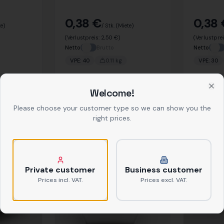
0,38 €
0,38
te)
/ Stk.
(Miete)
(Verlustpreis:
2,50 €
)
(Verlustpre
Netto
Brutto
Netto
VPE:
40
0.11
kg
VPE:
30
Welcome!
Clo
gen
Hinzufügen
Please choose your customer type so we can show you the
right prices.
Private customer
Business customer
Prices incl. VAT.
Prices excl. VAT.