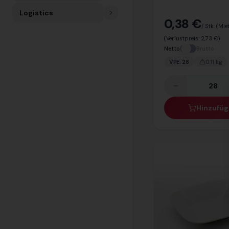
Logistics
0,38 €
/ Stk.
(Mie
(Verlustpreis:
2,73 €
)
Netto
Brutto
VPE:
28
0.11
kg
Hinzufü