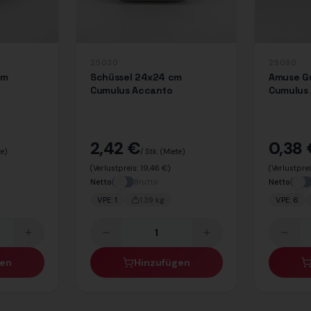
25030
25090
cm
Schüssel 24x24 cm
Amuse Gu
Cumulus Accanto
Cumulus
2,42 €
0,38
te)
/ Stk.
(Miete)
(Verlustpreis:
19,46 €
)
(Verlustpre
Netto
Brutto
Netto
VPE:
1
1.39
kg
VPE:
6
gen
Hinzufügen