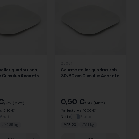
25061
eller quadratisch
Gourmetteller quadratisch
m Cumulus Accanto
30x30 cm Cumulus Accanto
 €
0,50 €
/ Stk.
(Miete)
/ Stk.
(Miete)
is:
8,20 €
)
(Verlustpreis:
10,00 €
)
Brutto
Netto
Brutto
0.85
kg
VPE:
20
1.1
kg