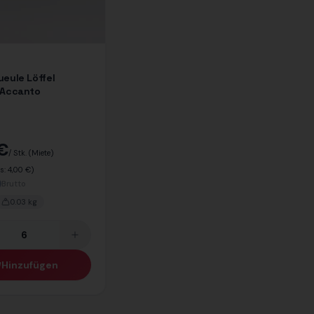
eule Löffel
 Accanto
 €
/ Stk.
(Miete)
is:
4,00 €
)
Brutto
0.03
kg
Hinzufügen