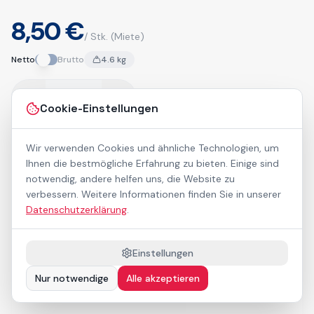
8,50 €
/ Stk.
(Miete)
Netto
Brutto
4.6
kg
Cookie-Einstellungen
In den Warenkorb
VPE:
1
Wir verwenden Cookies und ähnliche Technologien, um
Ihnen die bestmögliche Erfahrung zu bieten. Einige sind
notwendig, andere helfen uns, die Website zu
verbessern. Weitere Informationen finden Sie in unserer
Das passt dazu
Datenschutzerklärung
.
Einstellungen
Nur notwendige
Alle akzeptieren