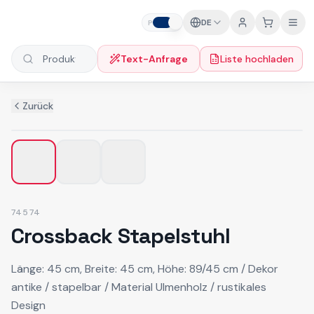
Zum Inhalt springen
DE
P
F
Text-Anfrage
Liste hochladen
Produkte suchen
Zurück
74574
Crossback Stapelstuhl
Länge: 45 cm, Breite: 45 cm, Höhe: 89/45 cm / Dekor
antike / stapelbar / Material Ulmenholz / rustikales
Design