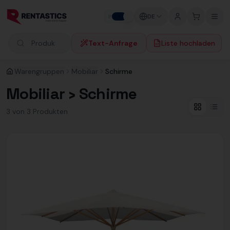
Zum Inhalt springen
DE
P
F
Text-Anfrage
Liste hochladen
Produkte suchen
Warengruppen
Mobiliar
Schirme
Mobiliar › Schirme
3
von
3
Produkt
en