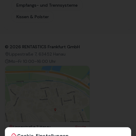
Empfangs- und Trennsysteme
Kissen & Polster
©
2026
RENTASTICS Frankfurt GmbH
Lippestraße 7, 63452 Hanau
Mo–Fr 10:00–16:00 Uhr
Lippestraße 7, Hanau
Route
Impressum
Cookie-Einstellungen