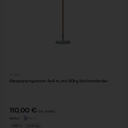
51060
Riesenpartyschirm 4x4 m, mit 60kg Schirmständer
110,00 €
/ Stk.
(Miete)
Netto
Brutto
VPE:
1
100
kg