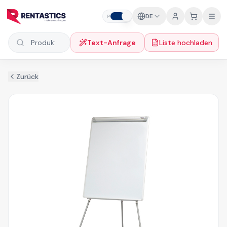
Zum Inhalt springen
DE
P
F
Text-Anfrage
Liste hochladen
Produkte suchen
Zurück