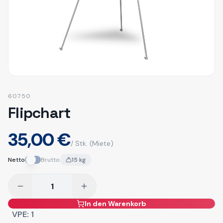
60750
Flipchart
35,00 €
/ Stk.
(Miete)
Netto
Brutto
15
kg
In den Warenkorb
VPE:
1