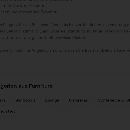
uren für Outdoor-Events
Hussen und passendes Zubehör
n Eleganz für ein Business-Event bis hin zur festlichen Inszenierung 
ividuell und stimmig. Dank unseres Standorts in Hanau liefern wir fle
stadt und in das gesamte Rhein-Main-Gebiet.
 unverbindlich Ihr Angebot an und mieten Sie Eventmöbel, die Ihrer V
gorien aus Furniture
irs
Bar Stools
Lounge
Umbrellas
Conference & Of
holstery