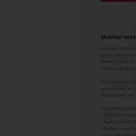
Mobiliar mie
Stilvolles Mobili
Eventmöbeln für 
Bankettstühle für
unser umfangreic
Professionelle Ca
unkomplizierten S
Abbau direkt am 
Unser Mietmobilia
• Stehtische, Bar
• Bankettstühle, 
• Bankett- und E
• Loungemöbel, So