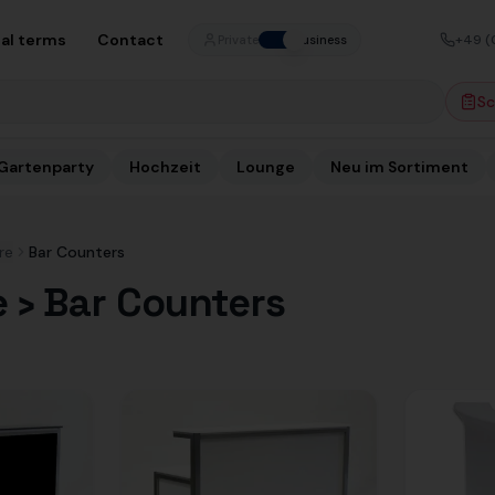
al terms
Contact
+49 (
Private
Business
Sc
Gartenparty
Hochzeit
Lounge
Neu im Sortiment
re
Bar Counters
e › Bar Counters