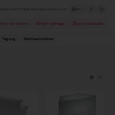
0)6181 4900750
frankfurt@rentastics.com
EN
hritt-für-Schritt
Text-Anfrage
Liste hochladen
Tagung
Weihnachtsfeier