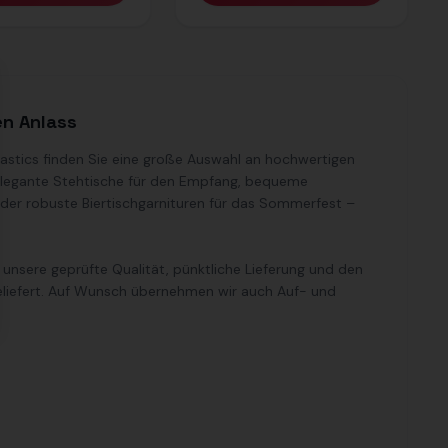
se
en Anlass
tastics finden Sie eine große Auswahl an hochwertigen
 elegante Stehtische für den Empfang, bequeme
oder robuste Biertischgarnituren für das Sommerfest –
unsere geprüfte Qualität, pünktliche Lieferung und den
ngeliefert. Auf Wunsch übernehmen wir auch Auf- und