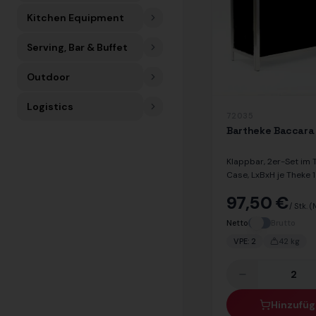
Kitchen Equipment
Serving, Bar & Buffet
Outdoor
Logistics
72035
Bartheke Baccara
Klappbar, 2er-Set im 
Case, LxBxH je Theke
cm
97,50 €
/ Stk.
(
Netto
Brutto
VPE:
2
42
kg
Hinzufü