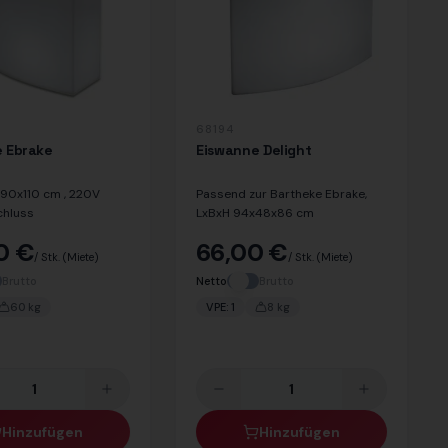
68194
 Ebrake
Eiswanne Delight
x90x110 cm , 220V
Passend zur Bartheke Ebrake,
chluss
LxBxH 94x48x86 cm
0 €
66,00 €
/ Stk.
(Miete)
/ Stk.
(Miete)
Brutto
Netto
Brutto
60
kg
VPE:
1
8
kg
Hinzufügen
Hinzufügen