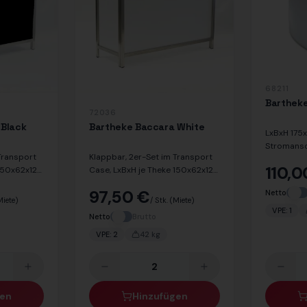
68211
Bartheke
72036
 Black
Bartheke Baccara White
LxBxH 175
Stromans
Transport
Klappbar, 2er-Set im Transport
110,0
 150x62x123
Case, LxBxH je Theke 150x62x123
cm
97,50 €
Netto
Miete)
/ Stk.
(Miete)
VPE:
1
Netto
Brutto
VPE:
2
42
kg
gen
Hinzufügen