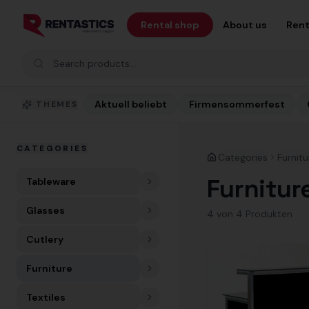
Zum Inhalt springen
Rental shop
About us
Rent
Search products
Aktuell beliebt
Firmensommerfest
THEMES
CATEGORIES
Categories
Furnitu
Furnitur
Tableware
Glasses
4
von
4
Produkt
en
Cutlery
Furniture
Textiles