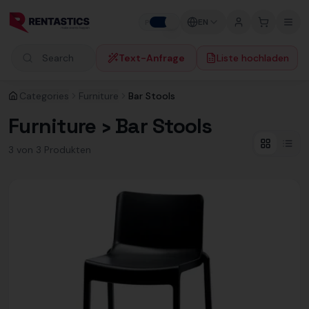
Zum Inhalt springen
EN
P
B
Text-Anfrage
Liste hochladen
Search products
Categories
Furniture
Bar Stools
Furniture › Bar Stools
3
von
3
Produkt
en