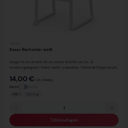
74922
Kasar-Barhocker weiß
Länge: 51 cm, Breite: 49 cm, Höhe: 105/80 cm /in- &
outdoorgeeignet / Dekor weiß / stapelbar / Material Polypropylen
/ UV-resistent / 100% recycelbar
14,00 €
/ Stk.
(Miete)
Netto
Brutto
VPE:
1
5.4
kg
Hinzufügen