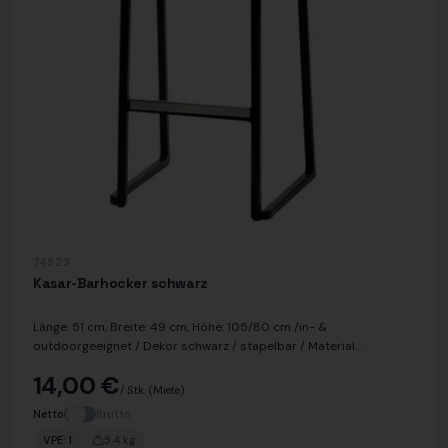
74923
Kasar-Barhocker schwarz
Länge: 51 cm, Breite: 49 cm, Höhe: 105/80 cm /in- &
outdoorgeeignet / Dekor schwarz / stapelbar / Material
Polypropylen / UV-resistent / 100% recycelbar
14,00 €
/ Stk.
(Miete)
Netto
Brutto
VPE:
1
5.4
kg