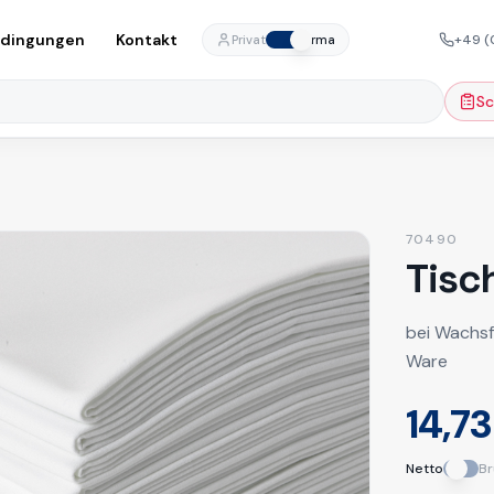
edingungen
Kontakt
+49 (
Privat
Firma
Sc
70490
Tisc
bei Wachsf
Ware
14,73
Netto
Br