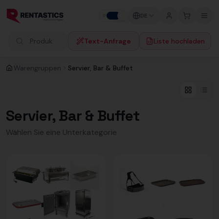
Zum Inhalt springen
DE
P
F
Text-Anfrage
Liste hochladen
Produkte suchen
Warengruppen
Servier, Bar & Buffet
Servier, Bar & Buffet
Wählen Sie eine Unterkategorie