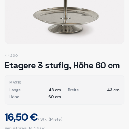
44230
Etagere 3 stufig, Höhe 60 cm
MASSE
Länge
43
cm
Breite
43
cm
Höhe
60
cm
16,50 €
/ Stk.
(Miete)
Verlustpreis:
147,06 €