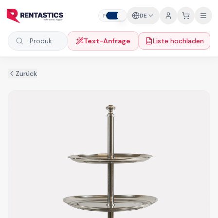
Zum Inhalt springen
DE
P
F
Text-Anfrage
Liste hochladen
Produkte suchen
Zurück