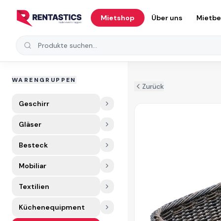
Zum Inhalt springen
Mietshop
Über uns
Mietb
Produkte suchen
WARENGRUPPEN
Zurück
Geschirr
Gläser
Besteck
Mobiliar
Textilien
Küchenequipment