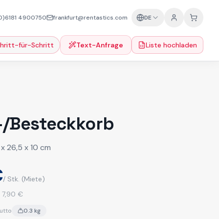
0)6181 4900750
frankfurt@rentastics.com
DE
hritt-für-Schritt
Text-Anfrage
Liste hochladen
-/Besteckkorb
 x 26,5 x 10 cm
€
/ Stk.
(Miete)
:
7,90 €
utto
0.3
kg