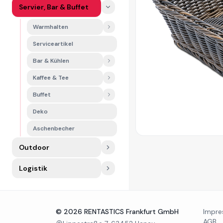
Servier, Bar & Buffet
Warmhalten
Serviceartikel
Bar & Kühlen
Kaffee & Tee
Buffet
Deko
Aschenbecher
Outdoor
Logistik
©
2026
RENTASTICS Frankfurt GmbH
Impr
AGB