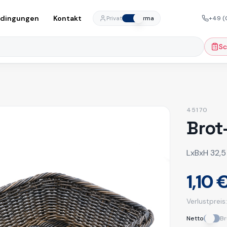
edingungen
Kontakt
+49 (
Privat
Firma
Sc
45170
Brot
LxBxH 32,5
1,10 
Verlustpreis
Netto
Br