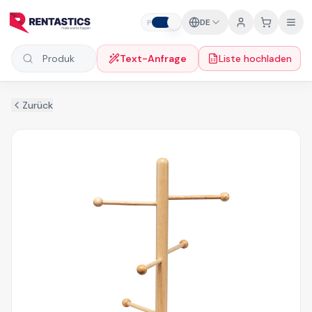
Zum Inhalt springen
DE
P
F
Text-Anfrage
Liste hochladen
Produkte suchen
Zurück