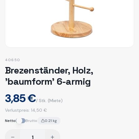
40650
Brezenständer, Holz,
'baumform' 6-armig
3,85 €
/ Stk.
(Miete)
Verlustpreis:
14,50 €
Netto
Brutto
0.21
kg