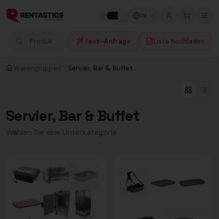
Zum Inhalt springen
DE
P
F
Text-Anfrage
Liste hochladen
Produkte suchen
Warengruppen
Servier, Bar & Buffet
Servier, Bar & Buffet
Wählen Sie eine Unterkategorie