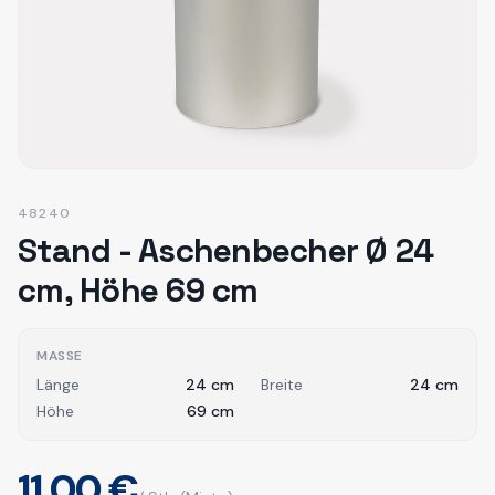
48240
Stand - Aschenbecher Ø 24
cm, Höhe 69 cm
MASSE
Länge
24
cm
Breite
24
cm
Höhe
69
cm
11,00 €