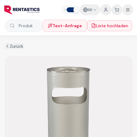
Zum Inhalt springen
DE
P
F
Text-Anfrage
Liste hochladen
Produkte suchen
Zurück