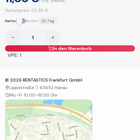
/ Stk.
(Miete)
Verlustpreis:
55,58 €
Netto
Brutto
1.7
kg
In den Warenkorb
VPE:
1
©
2026
RENTASTICS Frankfurt GmbH
Lippestraße 7, 63452 Hanau
Mo–Fr 10:00–16:00 Uhr