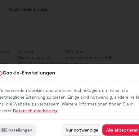
Stühle & Barhocker
essum
Kontakt
Über uns
Mietbedingungen
Geschäftskunden / B2B
schutz
Cookie-Einstellungen
Sponsoring
refreiheit
Downloads
Cookie-Einstellungen
Preisliste (PDF)
ir verwenden Cookies und ähnliche Technologien, um Ihnen die
estmögliche Erfahrung zu bieten. Einige sind notwendig, andere helf
ns, die Website zu verbessern. Weitere Informationen finden Sie in
nserer
Datenschutzerklärung
.
Einstellungen
Nur notwendige
Alle akzeptieren