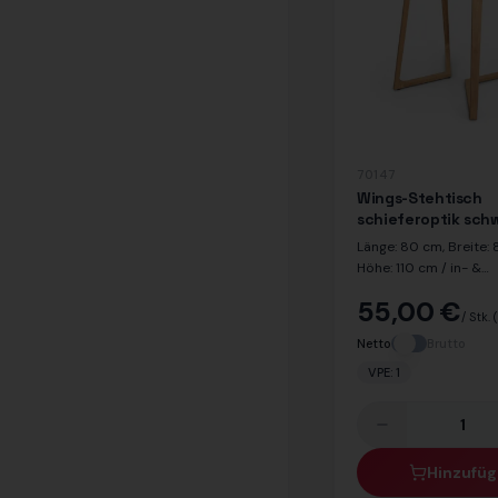
70147
Wings-Stehtisch
schieferoptik sch
in-/outdoor 80 x 
Länge: 80 cm, Breite:
Höhe: 110 cm / in- &
outdoorgeeignet / Dek
55,00 €
schwarz / Dekor Beine
/ Stk.
Netto
Brutto
VPE:
1
Hinzufü