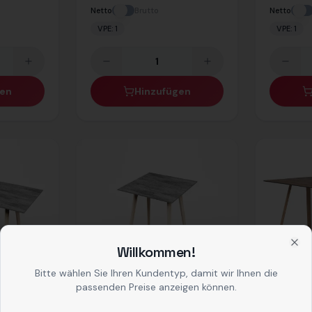
Netto
Brutto
Netto
VPE:
1
VPE:
1
gen
Hinzufügen
Willkommen!
Clo
Bitte wählen Sie Ihren Kundentyp, damit wir Ihnen die
passenden Preise anzeigen können.