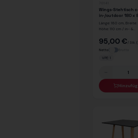
70141
Wings-Stehtisch 
in-/outdoor 180 x 
Länge: 180 cm, Breite:
Höhe: 110 cm / in- &
outdoorgeeignet / Dek
95,00 €
Beton / Dekor Beine:
/ Stk.
(
Netto
Brutto
VPE:
1
Hinzufü