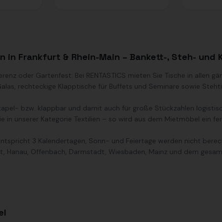
n in Frankfurt & Rhein-Main – Bankett-, Steh- und 
erenz oder Gartenfest: Bei RENTASTICS mieten Sie Tische in allen g
alas, rechteckige Klapptische für Buffets und Seminare sowie Steh
 stapel- bzw. klappbar und damit auch für große Stückzahlen logisti
Sie in unserer Kategorie Textilien – so wird aus dem Mietmöbel ein fer
 entspricht 3 Kalendertagen, Sonn- und Feiertage werden nicht ber
rt, Hanau, Offenbach, Darmstadt, Wiesbaden, Mainz und dem gesa
el