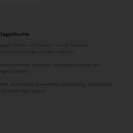
Klapptische
ängigen Größen und Formen – runde Tische für
tische für Empfänge und Get-together.
sch beherrschbar. Passende Tischdecken, Hussen und
tiges Tischbild.
echnet. Auf Wunsch übernehmen wir Lieferung, Aufbau und
mten Rhein-Main-Gebiet.