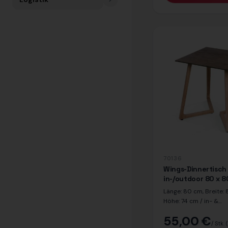
70136
Wings-Dinnertisch
in-/outdoor 80 x 
Länge: 80 cm, Breite:
Höhe: 74 cm / in- &
outdoorgeeignet / Dek
55,00 €
Rost / Dekor Beine: E
/ Stk.