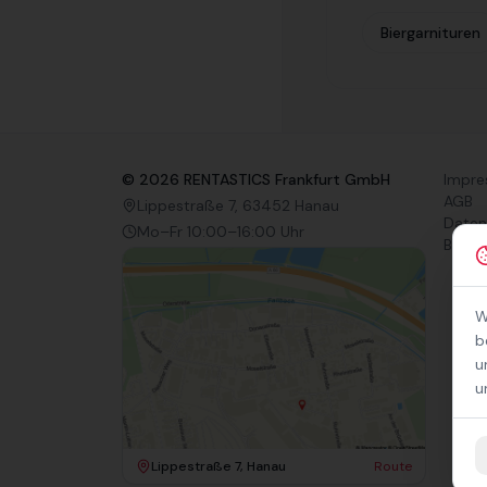
Biergarnituren
©
2026
RENTASTICS Frankfurt GmbH
Impr
AGB
Lippestraße 7, 63452 Hanau
Daten
Mo–Fr 10:00–16:00 Uhr
Barrie
W
b
u
u
Lippestraße 7, Hanau
Route