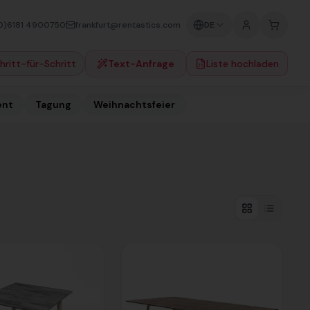
0)6181 4900750
frankfurt@rentastics.com
DE
hritt-für-Schritt
Text-Anfrage
Liste hochladen
ent
Tagung
Weihnachtsfeier