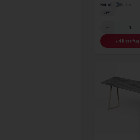
Netto
Brutto
VPE:
1
Hinzufü