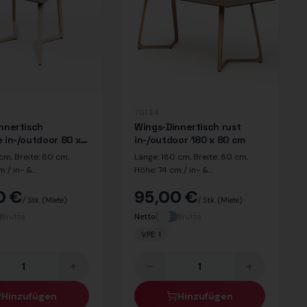
70134
nnertisch
Wings-Dinnertisch rust
 in-/outdoor 80 x
in-/outdoor 180 x 80 cm
cm, Breite: 80 cm,
Länge: 180 cm, Breite: 80 cm,
m / in- &
Höhe: 74 cm / in- &
ignet / Dekor Platte:
outdoorgeeignet / Dekor Rost
0 €
95,00 €
kor Beine: Eiche
/ Stk.
(Miete)
/ Stk.
(Miete)
Brutto
Netto
Brutto
VPE:
1
Hinzufügen
Hinzufügen