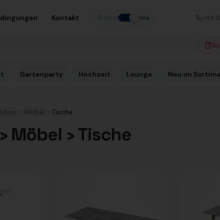
edingungen
Kontakt
+49 (
Privat
Firma
Sc
t
Gartenparty
Hochzeit
Lounge
Neu im Sortim
tdoor
Möbel
Tische
› Möbel › Tische