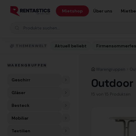
Zum Inhalt springen
Mietshop
Über uns
Mietb
Produkte suchen
Aktuell beliebt
Firmensommerfes
THEMENWELT
WARENGRUPPEN
Warengruppen
Ou
Outdoor 
Geschirr
Gläser
15
von
15
Produkt
en
Besteck
Mobiliar
Textilien