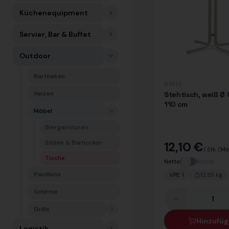
Küchenequipment
Servier, Bar & Buffet
Outdoor
Bartheken
60110
Heizen
Stehtisch, weiß Ø 
110 cm
Möbel
Biergarnituren
Stühle & Barhocker
12,10 €
/ Stk.
(Mie
Tische
Netto
Brutto
Pavillons
VPE:
1
12.55
kg
Schirme
Grills
Hinzufü
Logistik