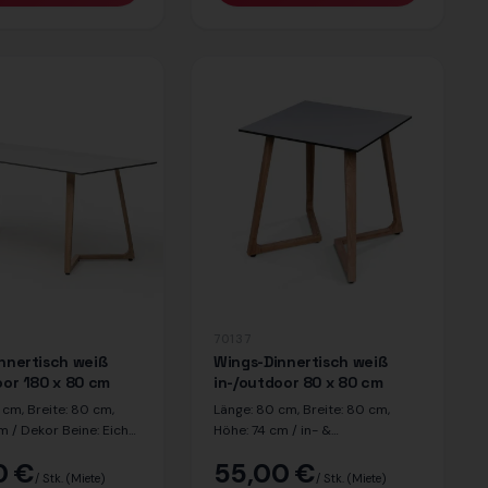
70137
nnertisch weiß
Wings-Dinnertisch weiß
oor 180 x 80 cm
in-/outdoor 80 x 80 cm
 cm, Breite: 80 cm,
Länge: 80 cm, Breite: 80 cm,
m / Dekor Beine: Eiche
Höhe: 74 cm / in- &
chplatte: weiß / in- &
outdoorgeeignet / Dekor Platte:
0 €
55,00 €
eignet
weiß / Dekor Beine: Eiche
/ Stk.
(Miete)
/ Stk.
(Miete)