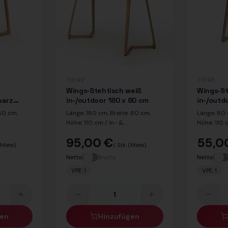
70140
70145
Wings-Stehtisch weiß
Wings-St
warz
in-/outdoor 180 x 80 cm
in-/outd
80 cm
 80 cm,
Länge: 180 cm, Breite: 80 cm,
Länge: 80 
Höhe: 110 cm / in- &
Höhe: 110 
or Platte:
outdoorgeeignet / Dekor Platte:
outdoorgee
95,00 €
55,0
: Eiche
Weiß / Dekor Beine: Eiche
weiß / Dek
(Miete)
/ Stk.
(Miete)
Netto
Brutto
Netto
VPE:
1
VPE:
1
gen
Hinzufügen