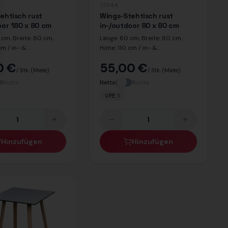
70144
ehtisch rust
Wings-Stehtisch rust
oor 180 x 80 cm
in-/outdoor 80 x 80 cm
 cm, Breite: 80 cm,
Länge: 80 cm, Breite: 80 cm,
cm / in- &
Höhe: 110 cm / in- &
ignet / Dekor Platte:
outdoorgeeignet / Dekor Platte:
0 €
55,00 €
or Beine: Eiche
rost / Dekor Beine: Eiche
/ Stk.
(Miete)
/ Stk.
(Miete)
Brutto
Netto
Brutto
VPE:
1
Hinzufügen
Hinzufügen