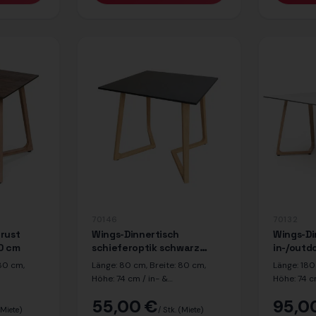
70146
70132
 rust
Wings-Dinnertisch
Wings-Di
80 cm
schieferoptik schwarz
in-/outd
in-/outdoor 80 x 80 cm
 80 cm,
Länge: 80 cm, Breite: 80 cm,
Länge: 180
Höhe: 74 cm / in- &
Höhe: 74 c
or Platte:
outdoorgeeignet / Dekor Platte:
/ Dekor Tis
55,00 €
95,0
iche
schwarz / Dekor Beine: Eiche
outdoorge
(Miete)
/ Stk.
(Miete)