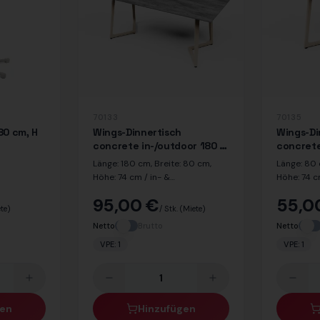
70133
70135
80 cm, H
Wings-Dinnertisch
Wings-Di
concrete in-/outdoor 180 x
concrete
80 cm
80 cm
Länge: 180 cm, Breite: 80 cm,
Länge: 80 
Höhe: 74 cm / in- &
Höhe: 74 c
outdoorgeeignet / Dekor Beton
outdoorgee
95,00 €
55,0
Beton / De
te)
/ Stk.
(Miete)
Netto
Brutto
Netto
VPE:
1
VPE:
1
gen
Hinzufügen