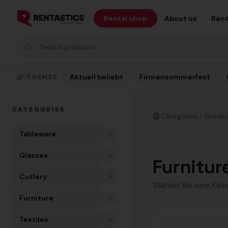
Zum Inhalt springen
Rental shop
About us
Rent
Search products
Aktuell beliebt
Firmensommerfest
THEMES
CATEGORIES
Categories
Outdo
Tableware
Glasses
Furnitur
Cutlery
Wählen Sie eine Kat
Furniture
Textiles