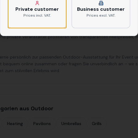
ste Stehtische, Sonnenschirme, Heizpilze für kühle Abende, Partyz
Private customer
Business customer
er für den Außenbereich. Alle Mietartikel sind sauber, gepflegt und s
Prices incl. VAT.
Prices excl. VAT.
est, Catering im Park, Hoffest, Straßenfest, Vereinsfeier, Geburts
ung schaffen Sie eine einladende Atmosphäre und sorgen für den Ko
d private Veranstalter profitieren von transparenten Mietpreisen, 
.
erne persönlich zur passenden Outdoor-Ausstattung für Ihr Event un
t bequem online zusammen oder fragen Sie unverbindlich an – wir so
 zum stilvollen Erlebnis wird.
egorien aus Outdoor
Heating
Pavilions
Umbrellas
Grills