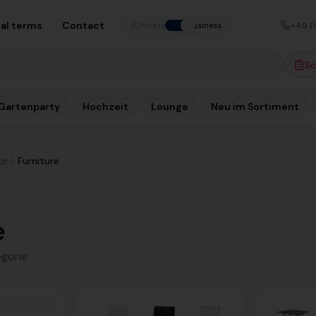
al terms
Contact
+49 (
Private
Business
Sc
Gartenparty
Hochzeit
Lounge
Neu im Sortiment
or
Furniture
e
egorie