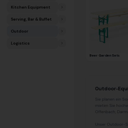
Kitchen Equipment
Serving, Bar & Buffet
Outdoor
Logistics
Beer Garden Sets
Outdoor-Equi
Sie planen ein S
mieten Sie hochw
Offenbach, Darm
Unser Outdoor-So