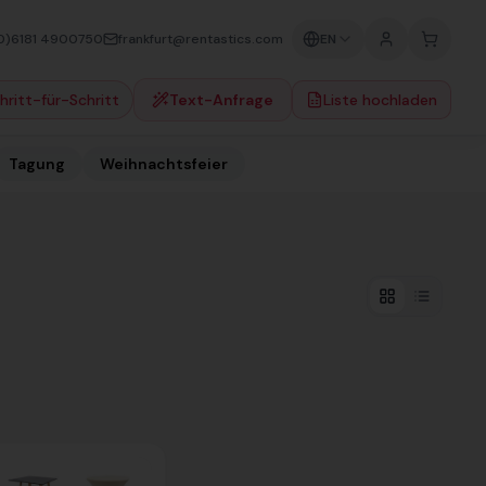
0)6181 4900750
frankfurt@rentastics.com
EN
hritt-für-Schritt
Text-Anfrage
Liste hochladen
Tagung
Weihnachtsfeier