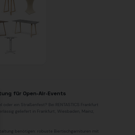
tung für Open-Air-Events
se
l oder ein Straßenfest? Bei RENTASTICS Frankfurt
ssig geliefert in Frankfurt, Wiesbaden, Mainz,
altung benötigen: robuste Biertischgarnituren mit