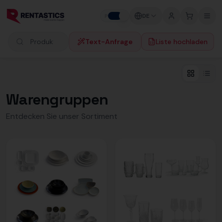
Zum Inhalt springen
DE
P
F
Text-Anfrage
Liste hochladen
Produkte suchen
Warengruppen
Entdecken Sie unser Sortiment