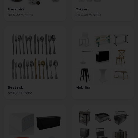
Geschirr
Gläser
ab
0,38 €
netto
ab
0,39 €
netto
Besteck
Mobiliar
ab
0,37 €
netto