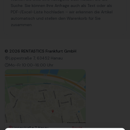
Suche. Sie können Ihre Anfrage auch als Text oder als
PDF-/Excel-Liste hochladen – wir erkennen die Artikel
automatisch und stellen den Warenkorb für Sie
zusammen.
©
2026
RENTASTICS Frankfurt GmbH
Lippestraße 7, 63452 Hanau
Mo–Fr 10:00–16:00 Uhr
Lippestraße 7, Hanau
Route