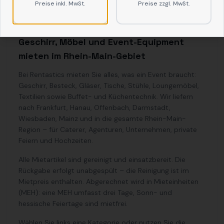
Preise inkl. MwSt.
Preise zzgl. MwSt.
Geschirr, Möbel und Event-Equipment
mieten im Rhein-Main-Gebiet
Bei Rentastics mieten Sie alles, was ein Event braucht:
Geschirr, Besteck, Gläser, Tische, Stühle, Loungemöbel,
Textilien sowie Buffet- und Küchentechnik. Wir liefern
nach Frankfurt, Hanau, Offenbach, Darmstadt,
Wiesbaden, Mainz und in die gesamte Rhein-Main-
Region – für Caterer, Agenturen, Unternehmen, private
Feiern und Hochzeiten.
Alle Mietartikel sind gereinigt und einsatzbereit. Die
Rückgabe erfolgt unabgespült – die Reinigung ist im
Mietpreis enthalten. Abgerechnet wird in Mieteinheiten
(MEH): eine MEH umfasst drei Tage, Sonn- und
hessische Feiertage sind mietfrei.
Wählen Sie links eine Kategorie oder nutzen Sie die