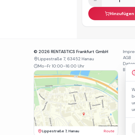
Hinzufügen
©
2026
RENTASTICS Frankfurt GmbH
Impr
AGB
Lippestraße 7, 63452 Hanau
Daten
Mo–Fr 10:00–16:00 Uhr
Barrie
W
b
u
u
Lippestraße 7, Hanau
Route