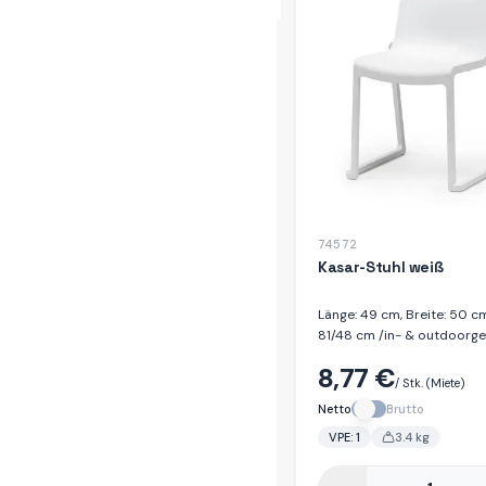
74572
Kasar-Stuhl weiß
Länge: 49 cm, Breite: 50 c
81/48 cm /in- & outdoorge
Dekor weiß / stapelbar / M
8,77 €
Polypropylen / UV-resiste
/ Stk.
(Miete)
recycelbar
Netto
Brutto
VPE:
1
3.4
kg