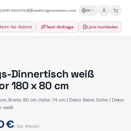
0)6181 4900750
frankfurt@rentastics.com
DE
hritt-für-Schritt
Text-Anfrage
Liste hochladen
s-Dinnertisch weiß
or 180 x 80 cm
cm, Breite: 80 cm, Höhe: 74 cm / Dekor Beine: Eiche / Dekor
e: weiß
0 €
/ Stk.
(Miete)