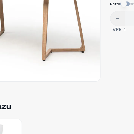
Netto
Br
VPE:
1
azu