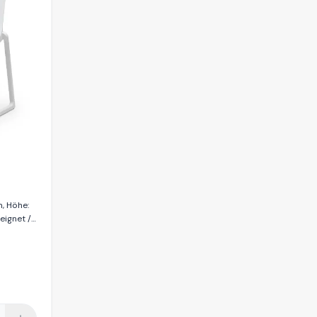
m, Höhe:
eignet /
aterial
nt / 100%