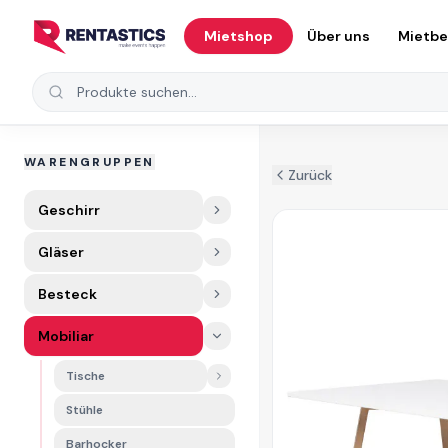
Zum Inhalt springen
Mietshop
Über uns
Mietb
Produkte suchen
WARENGRUPPEN
Zurück
Geschirr
Gläser
Besteck
Mobiliar
Tische
Stühle
Barhocker