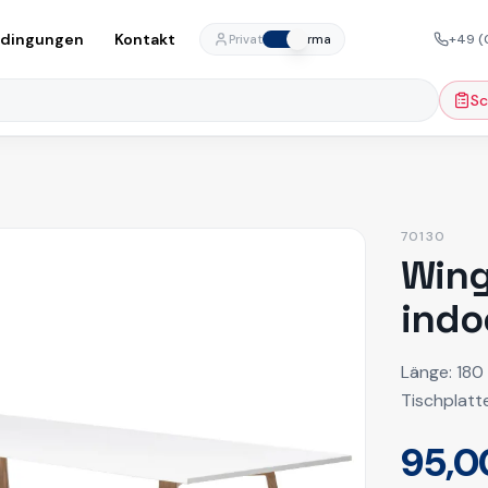
edingungen
Kontakt
+49 (
Privat
Firma
Sc
70130
Wing
indo
Länge: 180 
Tischplatt
95,0