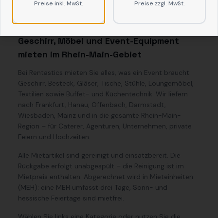
Preise inkl. MwSt.
Preise zzgl. MwSt.
Geschirr, Möbel und Event-Equipment
mieten im Rhein-Main-Gebiet
Bei Rentastics mieten Sie alles, was ein Event braucht:
Geschirr, Besteck, Gläser, Tische, Stühle, Loungemöbel,
Textilien sowie Buffet- und Küchentechnik. Wir liefern
nach Frankfurt, Hanau, Offenbach, Darmstadt,
Wiesbaden, Mainz und in die gesamte Rhein-Main-
Region – für Caterer, Agenturen, Unternehmen, private
Feiern und Hochzeiten.
Alle Mietartikel sind gereinigt und einsatzbereit. Die
Rückgabe erfolgt unabgespült – die Reinigung ist im
Mietpreis enthalten. Abgerechnet wird in Mieteinheiten
(MEH): eine MEH umfasst drei Tage, Sonn- und
hessische Feiertage sind mietfrei.
Wählen Sie links eine Kategorie oder nutzen Sie die