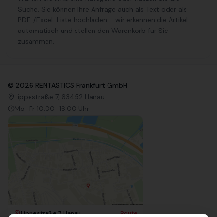
Suche. Sie können Ihre Anfrage auch als Text oder als
PDF-/Excel-Liste hochladen – wir erkennen die Artikel
automatisch und stellen den Warenkorb für Sie
zusammen.
©
2026
RENTASTICS Frankfurt GmbH
Lippestraße 7, 63452 Hanau
Mo–Fr 10:00–16:00 Uhr
Lippestraße 7, Hanau
Route