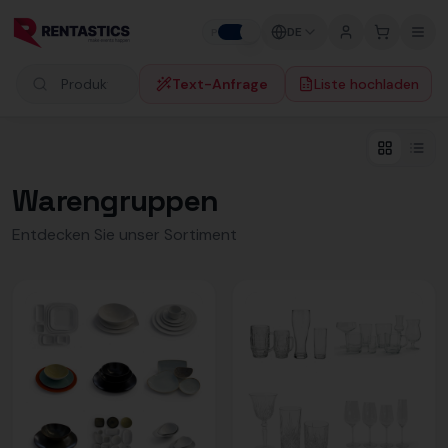
Zum Inhalt springen
DE
P
F
Text-Anfrage
Liste hochladen
Produkte suchen
Warengruppen
Entdecken Sie unser Sortiment