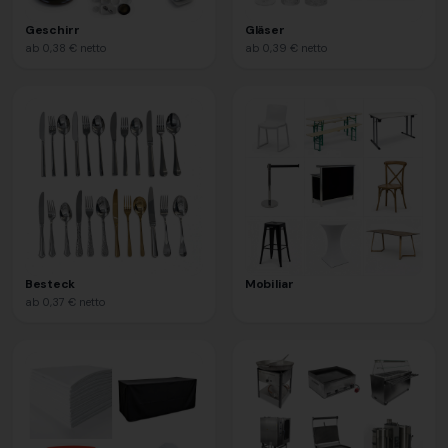
Geschirr
Gläser
ab
0,38 €
netto
ab
0,39 €
netto
Besteck
Mobiliar
ab
0,37 €
netto