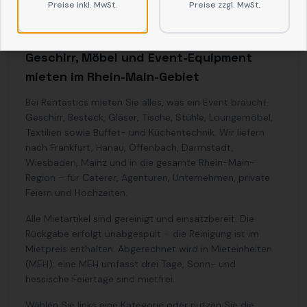
Preise inkl. MwSt.
Preise zzgl. MwSt.
Geschirr, Möbel und Event-Equipment
mieten im Rhein-Main-Gebiet
Bei Rentastics mieten Sie alles, was ein Event braucht:
Geschirr, Besteck, Gläser, Tische, Stühle, Loungemöbel,
Textilien sowie Buffet- und Küchentechnik. Wir liefern
nach Frankfurt, Hanau, Offenbach, Darmstadt,
Wiesbaden, Mainz und in die gesamte Rhein-Main-
Region – für Caterer, Agenturen, Unternehmen, private
Feiern und Hochzeiten.
Alle Mietartikel sind gereinigt und einsatzbereit. Die
Rückgabe erfolgt unabgespült – die Reinigung ist im
Mietpreis enthalten. Abgerechnet wird in Mieteinheiten
(MEH): eine MEH umfasst drei Tage, Sonn- und
hessische Feiertage sind mietfrei.
Wählen Sie links eine Kategorie oder nutzen Sie die