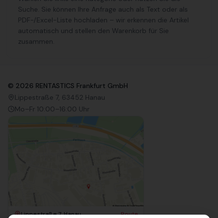
Suche. Sie können Ihre Anfrage auch als Text oder als
PDF-/Excel-Liste hochladen – wir erkennen die Artikel
automatisch und stellen den Warenkorb für Sie
zusammen.
©
2026
RENTASTICS Frankfurt GmbH
Lippestraße 7, 63452 Hanau
Mo–Fr 10:00–16:00 Uhr
Lippestraße 7, Hanau
Route