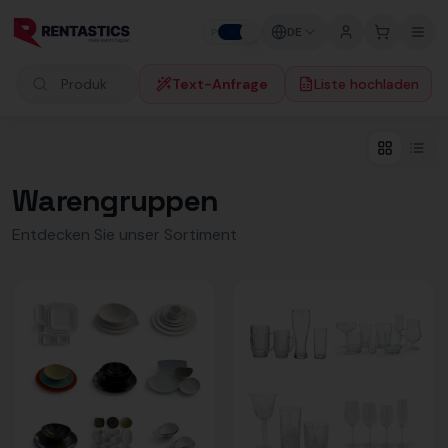
Zum Inhalt springen
DE
P
F
Text-Anfrage
Liste hochladen
Produkte suchen
Warengruppen
Entdecken Sie unser Sortiment