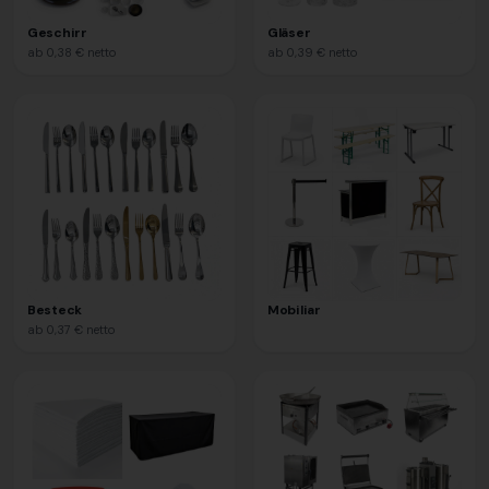
Geschirr
Gläser
ab
0,38 €
netto
ab
0,39 €
netto
Besteck
Mobiliar
ab
0,37 €
netto