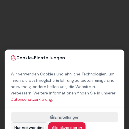
Lippestraße
Route
7, Hanau
Impressum
AGB
Datenschutz
Barrierefreiheit
Kontakt
Mietbedingungen
Cookie-
Cookie-Einstellungen
Einstellungen
Über
uns
Wir verwenden Cookies und ähnliche Technologien, um
Geschäftskunden
Ihnen die bestmögliche Erfahrung zu bieten. Einige sind
/
notwendig, andere helfen uns, die Website zu
B2B
Sponsoring
verbessern. Weitere Informationen finden Sie in unserer
Downloads
Datenschutzerklärung
.
Preisliste
(PDF)
Einstellungen
Barrierefrei
nach
WCAG 2.1
Nur notwendige
Alle akzeptieren