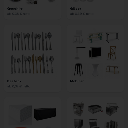
Geschirr
Gläser
ab
0,38 €
netto
ab
0,39 €
netto
Besteck
Mobiliar
ab
0,37 €
netto