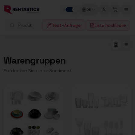
Zum Inhalt springen
DE
P
F
Text-Anfrage
Liste hochladen
Produkte suchen
Warengruppen
Entdecken Sie unser Sortiment