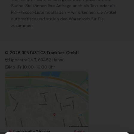
Suche. Sie können Ihre Anfrage auch als Text oder als
PDF-/Excel-Liste hochladen – wir erkennen die Artikel
automatisch und stellen den Warenkorb für Sie
zusammen.
©
2026
RENTASTICS Frankfurt GmbH
Lippestraße 7, 63452 Hanau
Mo–Fr 10:00–16:00 Uhr
Lippestraße 7, Hanau
Route