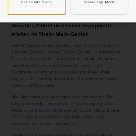
Preise inkl. MwSt.
Preise zzgl. MwSt.
Geschirr, Möbel und Event-Equipment
mieten im Rhein-Main-Gebiet
Bei Rentastics mieten Sie alles, was ein Event braucht:
Geschirr, Besteck, Gläser, Tische, Stühle, Loungemöbel,
Textilien sowie Buffet- und Küchentechnik. Wir liefern
nach Frankfurt, Hanau, Offenbach, Darmstadt,
Wiesbaden, Mainz und in die gesamte Rhein-Main-
Region – für Caterer, Agenturen, Unternehmen, private
Feiern und Hochzeiten.
Alle Mietartikel sind gereinigt und einsatzbereit. Die
Rückgabe erfolgt unabgespült – die Reinigung ist im
Mietpreis enthalten. Abgerechnet wird in Mieteinheiten
(MEH): eine MEH umfasst drei Tage, Sonn- und
hessische Feiertage sind mietfrei.
Wählen Sie links eine Kategorie oder nutzen Sie die