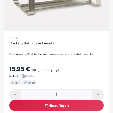
41010
Chafing Dish, ohne Einsatz
Brennpaste/Elektroheizung muss separat bestellt werden
15,95 €
/ Stk.
(inkl. Reinigung)
Netto
Brutto
VPE:
1
7.9
kg
Hinzufügen