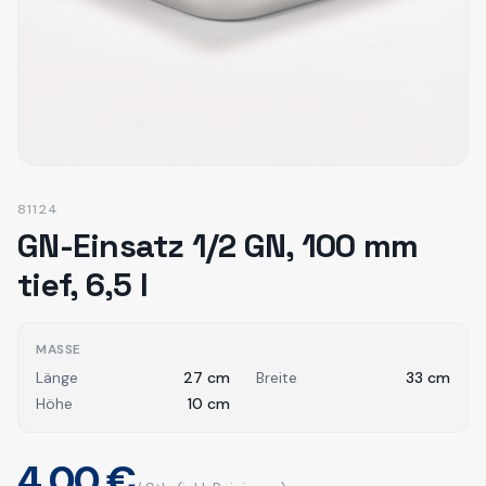
81124
GN-Einsatz 1/2 GN, 100 mm
tief, 6,5 l
MASSE
Länge
27
cm
Breite
33
cm
Höhe
10
cm
4,00 €