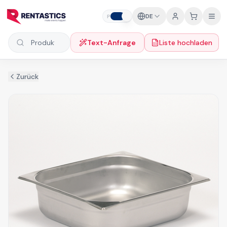
Zum Inhalt springen
DE
P
F
Text-Anfrage
Liste hochladen
Produkte suchen
Zurück