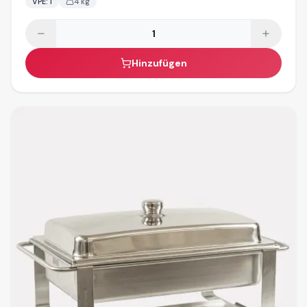
VPE:
1
4
kg
Hinzufügen