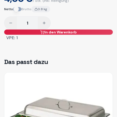
/ Stk.
(inkl. Reinigung)
Netto
Brutto
0.8
kg
In den Warenkorb
VPE:
1
Das passt dazu