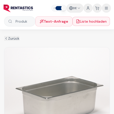
Zum Inhalt springen
DE
P
F
Text-Anfrage
Liste hochladen
Produkte suchen
Zurück