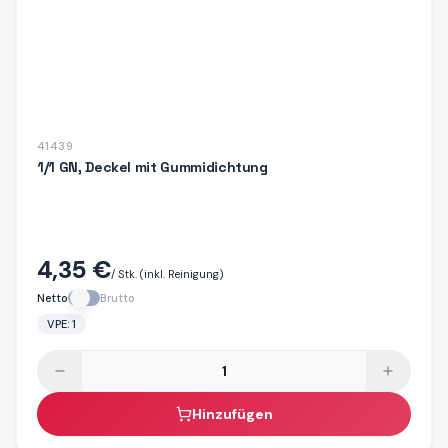
41439
1/1 GN, Deckel mit Gummidichtung
4,35 €
/ Stk.
(inkl. Reinigung)
Netto
Brutto
VPE:
1
Hinzufügen