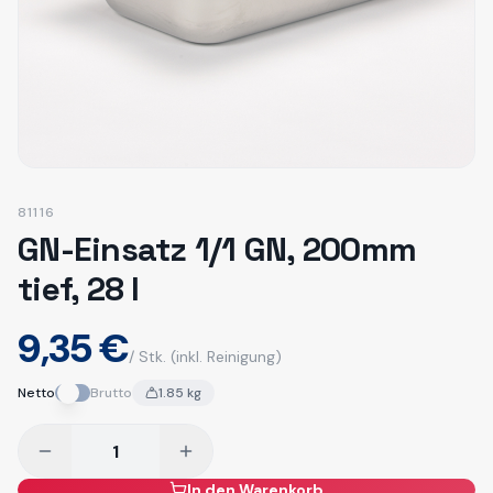
81116
GN-Einsatz 1/1 GN, 200mm
tief, 28 l
9,35 €
/ Stk.
(inkl. Reinigung)
Netto
Brutto
1.85
kg
In den Warenkorb